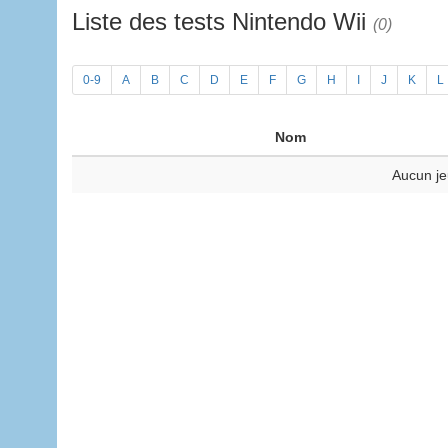
Liste des tests Nintendo Wii
(0)
0-9
A
B
C
D
E
F
G
H
I
J
K
L
Nom
Aucun je