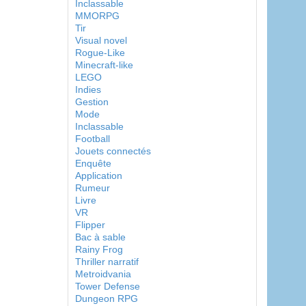
Inclassable
MMORPG
Tir
Visual novel
Rogue-Like
Minecraft-like
LEGO
Indies
Gestion
Mode
Inclassable
Football
Jouets connectés
Enquête
Application
Rumeur
Livre
VR
Flipper
Bac à sable
Rainy Frog
Thriller narratif
Metroidvania
Tower Defense
Dungeon RPG