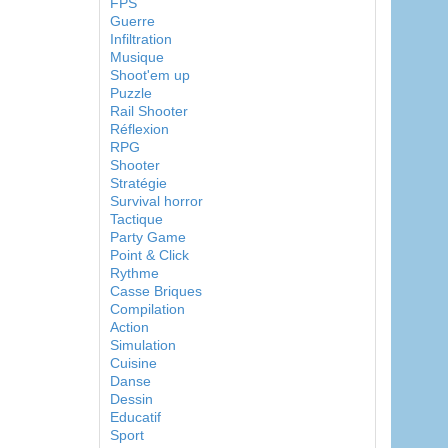
FPS
Guerre
Infiltration
Musique
Shoot'em up
Puzzle
Rail Shooter
Réflexion
RPG
Shooter
Stratégie
Survival horror
Tactique
Party Game
Point & Click
Rythme
Casse Briques
Compilation
Action
Simulation
Cuisine
Danse
Dessin
Educatif
Sport