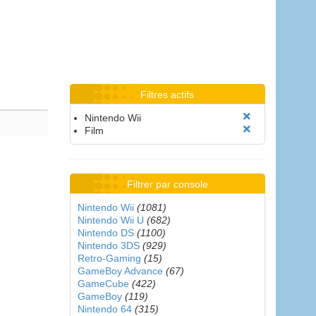
Filtres actifs
Nintendo Wii
Film
Filtrer par console
Nintendo Wii
(1081)
Nintendo Wii U
(682)
Nintendo DS
(1100)
Nintendo 3DS
(929)
Retro-Gaming
(15)
GameBoy Advance
(67)
GameCube
(422)
GameBoy
(119)
Nintendo 64
(315)