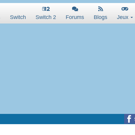
s
Switch
Switch 2
Forums
Blogs
Jeux