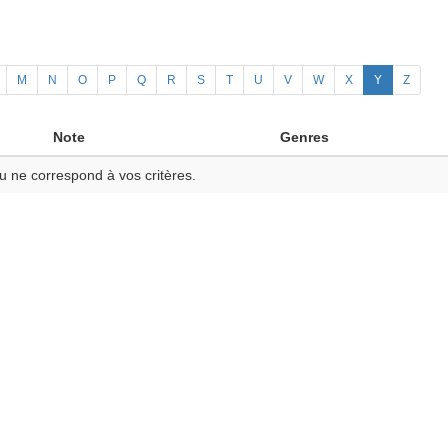
M
N
O
P
Q
R
S
T
U
V
W
X
Y
Z
Note
Genres
u ne correspond à vos critères.