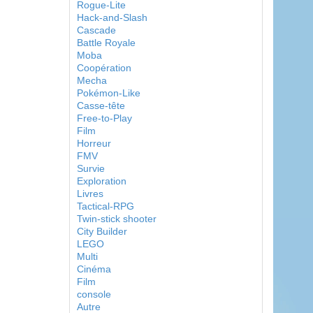
Rogue-Lite
Hack-and-Slash
Cascade
Battle Royale
Moba
Coopération
Mecha
Pokémon-Like
Casse-tête
Free-to-Play
Film
Horreur
FMV
Survie
Exploration
Livres
Tactical-RPG
Twin-stick shooter
City Builder
LEGO
Multi
Cinéma
Film
console
Autre