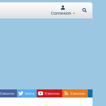
Connexion
S'abonner
Suivre
S'abonner
S'abonner