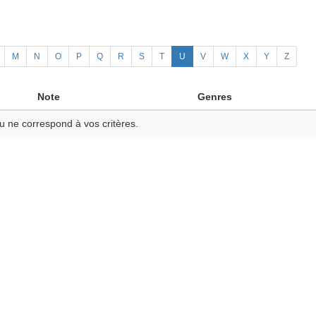
M
N
O
P
Q
R
S
T
U
V
W
X
Y
Z
Note
Genres
u ne correspond à vos critères.