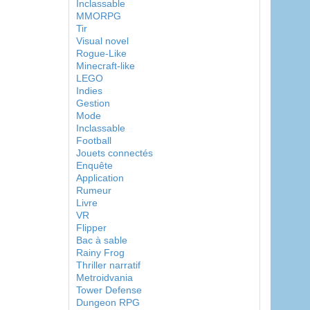
Inclassable
MMORPG
Tir
Visual novel
Rogue-Like
Minecraft-like
LEGO
Indies
Gestion
Mode
Inclassable
Football
Jouets connectés
Enquête
Application
Rumeur
Livre
VR
Flipper
Bac à sable
Rainy Frog
Thriller narratif
Metroidvania
Tower Defense
Dungeon RPG