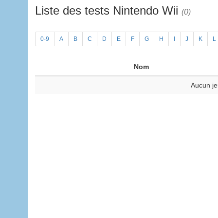
Liste des tests Nintendo Wii
(0)
0-9
A
B
C
D
E
F
G
H
I
J
K
L
Nom
Aucun je