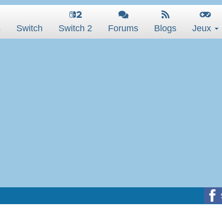
s
Switch
Switch 2
Forums
Blogs
Jeux