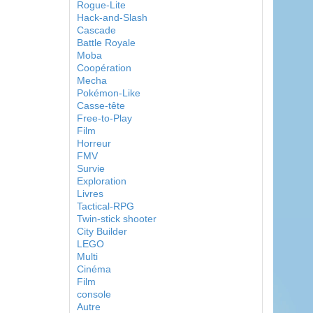
Rogue-Lite
Hack-and-Slash
Cascade
Battle Royale
Moba
Coopération
Mecha
Pokémon-Like
Casse-tête
Free-to-Play
Film
Horreur
FMV
Survie
Exploration
Livres
Tactical-RPG
Twin-stick shooter
City Builder
LEGO
Multi
Cinéma
Film
console
Autre