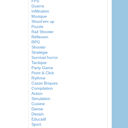
FPS
Guerre
Infiltration
Musique
Shoot'em up
Puzzle
Rail Shooter
Réflexion
RPG
Shooter
Stratégie
Survival horror
Tactique
Party Game
Point & Click
Rythme
Casse Briques
Compilation
Action
Simulation
Cuisine
Danse
Dessin
Educatif
Sport