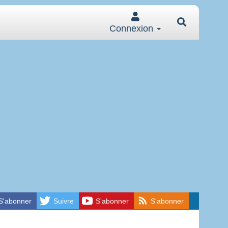
Connexion
S'abonner
Suivre
S'abonner
S'abonner