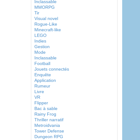
Inclassable
MMORPG
Tir
Visual novel
Rogue-Like
Minecraft-like
LEGO
Indies
Gestion
Mode
Inclassable
Football
Jouets connectés
Enquête
Application
Rumeur
Livre
VR
Flipper
Bac à sable
Rainy Frog
Thriller narratif
Metroidvania
Tower Defense
Dungeon RPG