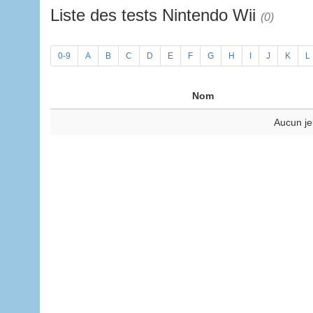
Liste des tests Nintendo Wii
(0)
0-9
A
B
C
D
E
F
G
H
I
J
K
L
Nom
Aucun je