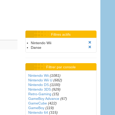
Filtres actifs
Nintendo Wii
Danse
Filtrer par console
Nintendo Wii
(1081)
Nintendo Wii U
(682)
Nintendo DS
(1100)
Nintendo 3DS
(929)
Retro-Gaming
(15)
GameBoy Advance
(67)
GameCube
(422)
GameBoy
(119)
Nintendo 64
(315)