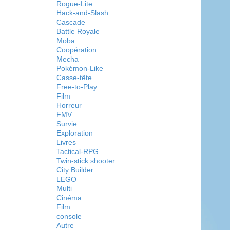
Rogue-Lite
Hack-and-Slash
Cascade
Battle Royale
Moba
Coopération
Mecha
Pokémon-Like
Casse-tête
Free-to-Play
Film
Horreur
FMV
Survie
Exploration
Livres
Tactical-RPG
Twin-stick shooter
City Builder
LEGO
Multi
Cinéma
Film
console
Autre