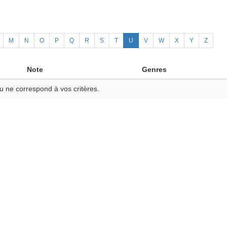
M
N
O
P
Q
R
S
T
U
V
W
X
Y
Z
Note
Genres
u ne correspond à vos critères.