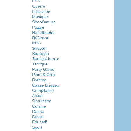
FPS
Guerre
Infiltration
Musique
Shoot'em up
Puzzle
Rail Shooter
Réflexion
RPG
Shooter
Stratégie
Survival horror
Tactique
Party Game
Point & Click
Rythme
Casse Briques
Compilation
Action
Simulation
Cuisine
Danse
Dessin
Educatif
Sport