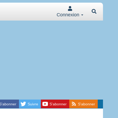
Connexion
S'abonner
Suivre
S'abonner
S'abonner