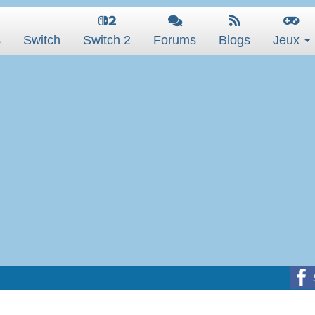
s
Switch
Switch 2
Forums
Blogs
Jeux