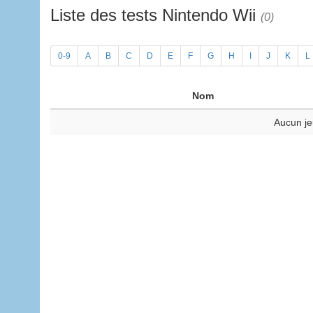
Liste des tests Nintendo Wii
(0)
0-9
A
B
C
D
E
F
G
H
I
J
K
L
Nom
Aucun je