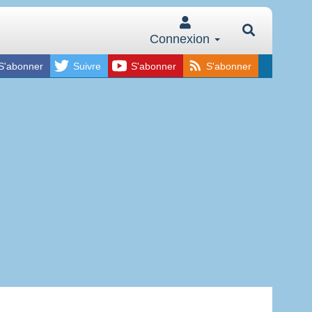
Connexion
S'abonner
Suivre
S'abonner
S'abonner