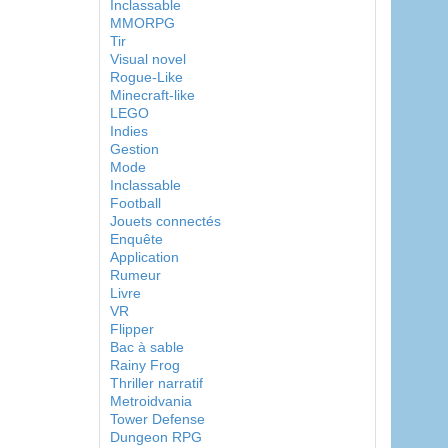
Inclassable
MMORPG
Tir
Visual novel
Rogue-Like
Minecraft-like
LEGO
Indies
Gestion
Mode
Inclassable
Football
Jouets connectés
Enquête
Application
Rumeur
Livre
VR
Flipper
Bac à sable
Rainy Frog
Thriller narratif
Metroidvania
Tower Defense
Dungeon RPG