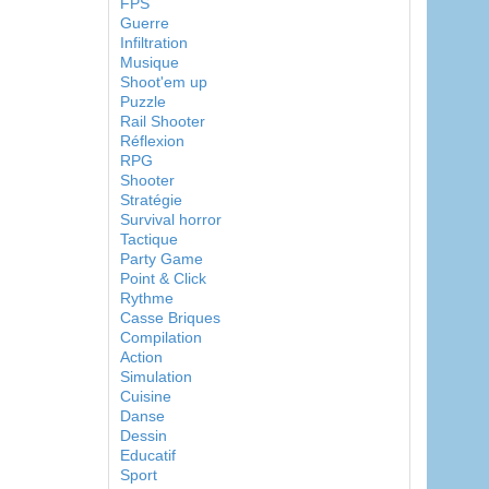
FPS
Guerre
Infiltration
Musique
Shoot'em up
Puzzle
Rail Shooter
Réflexion
RPG
Shooter
Stratégie
Survival horror
Tactique
Party Game
Point & Click
Rythme
Casse Briques
Compilation
Action
Simulation
Cuisine
Danse
Dessin
Educatif
Sport