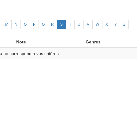
M
N
O
P
Q
R
S
T
U
V
W
X
Y
Z
Note
Genres
u ne correspond à vos critères.