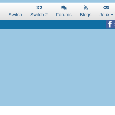
s
Switch
Switch 2
Forums
Blogs
Jeux