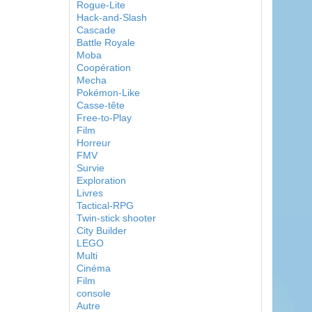
Rogue-Lite
Hack-and-Slash
Cascade
Battle Royale
Moba
Coopération
Mecha
Pokémon-Like
Casse-tête
Free-to-Play
Film
Horreur
FMV
Survie
Exploration
Livres
Tactical-RPG
Twin-stick shooter
City Builder
LEGO
Multi
Cinéma
Film
console
Autre