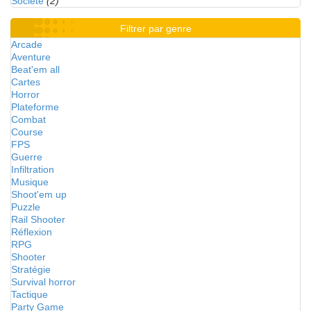
Société
(2)
Filtrer par genre
Arcade
Aventure
Beat'em all
Cartes
Horror
Plateforme
Combat
Course
FPS
Guerre
Infiltration
Musique
Shoot'em up
Puzzle
Rail Shooter
Réflexion
RPG
Shooter
Stratégie
Survival horror
Tactique
Party Game