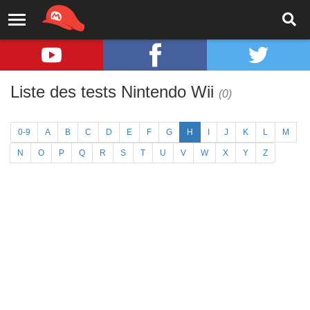
Liste des tests Nintendo Wii
(0)
0-9
A
B
C
D
E
F
G
H
I
J
K
L
M
N
O
P
Q
R
S
T
U
V
W
X
Y
Z