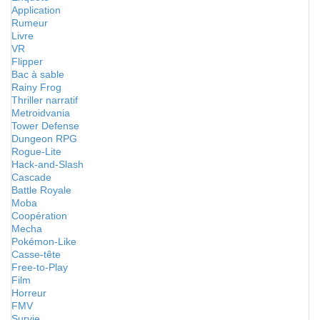
Application
Rumeur
Livre
VR
Flipper
Bac à sable
Rainy Frog
Thriller narratif
Metroidvania
Tower Defense
Dungeon RPG
Rogue-Lite
Hack-and-Slash
Cascade
Battle Royale
Moba
Coopération
Mecha
Pokémon-Like
Casse-tête
Free-to-Play
Film
Horreur
FMV
Survie