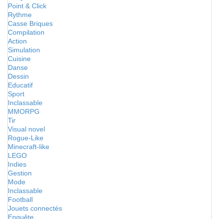
Point & Click
Rythme
Casse Briques
Compilation
Action
Simulation
Cuisine
Danse
Dessin
Educatif
Sport
Inclassable
MMORPG
Tir
Visual novel
Rogue-Like
Minecraft-like
LEGO
Indies
Gestion
Mode
Inclassable
Football
Jouets connectés
Enquête