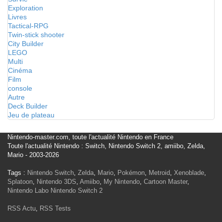
Exploration
Livres
Tactical-RPG
Twin-stick shooter
City Builder
LEGO
Multi
Cinéma
Film
console
Autre
Deck Builder
Jeu de plateau
Nintendo-master.com, toute l'actualité Nintendo en France
Toute l'actualité Nintendo : Switch, Nintendo Switch 2, amiibo, Zelda,
Mario - 2003-2026
Tags :
Nintendo Switch
,
Zelda
,
Mario
,
Pokémon
,
Metroid
,
Xenoblade
,
Splatoon
,
Nintendo 3DS
,
Amiibo
,
My Nintendo
,
Cartoon Master
,
Nintendo Labo
Nintendo Switch 2
RSS Actu
,
RSS Tests