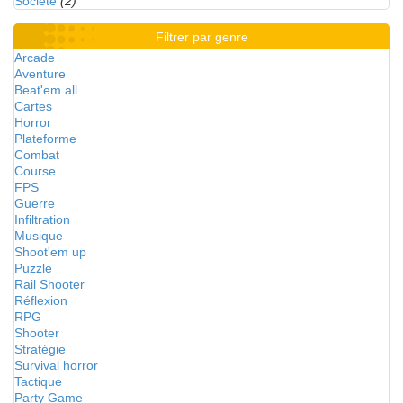
Société
(2)
Filtrer par genre
Arcade
Aventure
Beat'em all
Cartes
Horror
Plateforme
Combat
Course
FPS
Guerre
Infiltration
Musique
Shoot'em up
Puzzle
Rail Shooter
Réflexion
RPG
Shooter
Stratégie
Survival horror
Tactique
Party Game