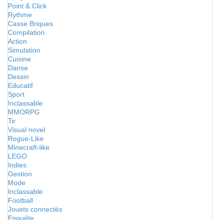
Point & Click
Rythme
Casse Briques
Compilation
Action
Simulation
Cuisine
Danse
Dessin
Educatif
Sport
Inclassable
MMORPG
Tir
Visual novel
Rogue-Like
Minecraft-like
LEGO
Indies
Gestion
Mode
Inclassable
Football
Jouets connectés
Enquête