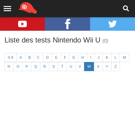
Liste des tests Nintendo Wii U
(0)
0-9
A
B
C
D
E
F
G
H
I
J
K
L
M
N
O
P
Q
R
S
T
U
V
W
X
Y
Z