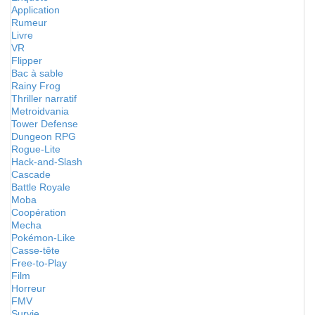
Application
Rumeur
Livre
VR
Flipper
Bac à sable
Rainy Frog
Thriller narratif
Metroidvania
Tower Defense
Dungeon RPG
Rogue-Lite
Hack-and-Slash
Cascade
Battle Royale
Moba
Coopération
Mecha
Pokémon-Like
Casse-tête
Free-to-Play
Film
Horreur
FMV
Survie