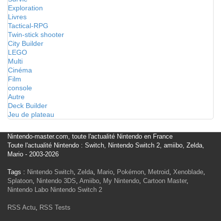
Exploration
Livres
Tactical-RPG
Twin-stick shooter
City Builder
LEGO
Multi
Cinéma
Film
console
Autre
Deck Builder
Jeu de plateau
Nintendo-master.com, toute l'actualité Nintendo en France
Toute l'actualité Nintendo : Switch, Nintendo Switch 2, amiibo, Zelda,
Mario - 2003-2026
Tags :
Nintendo Switch
,
Zelda
,
Mario
,
Pokémon
,
Metroid
,
Xenoblade
,
Splatoon
,
Nintendo 3DS
,
Amiibo
,
My Nintendo
,
Cartoon Master
,
Nintendo Labo
Nintendo Switch 2
RSS Actu
,
RSS Tests