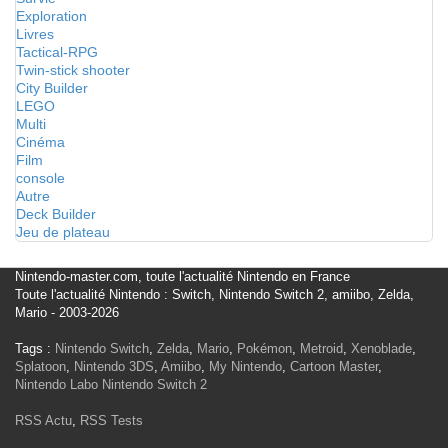
Exploration
Livres
Tactical-RPG
Twin-stick shooter
City Builder
LEGO
Multi
Cinéma
Film
console
Autre
Deck Builder
Jeu de plateau
Nintendo-master.com, toute l'actualité Nintendo en France
Toute l'actualité Nintendo : Switch, Nintendo Switch 2, amiibo, Zelda,
Mario - 2003-2026
Tags :
Nintendo Switch
,
Zelda
,
Mario
,
Pokémon
,
Metroid
,
Xenoblade
,
Splatoon
,
Nintendo 3DS
,
Amiibo
,
My Nintendo
,
Cartoon Master
,
Nintendo Labo
Nintendo Switch 2
RSS Actu
,
RSS Tests