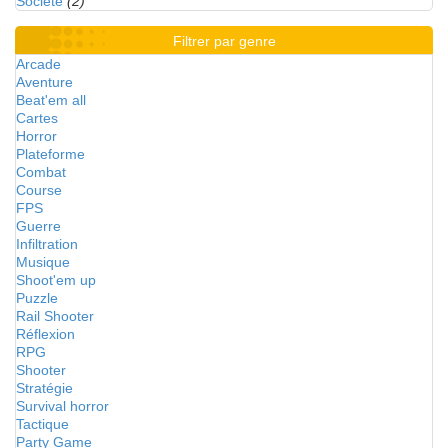
Société
(2)
Filtrer par genre
Arcade
Aventure
Beat'em all
Cartes
Horror
Plateforme
Combat
Course
FPS
Guerre
Infiltration
Musique
Shoot'em up
Puzzle
Rail Shooter
Réflexion
RPG
Shooter
Stratégie
Survival horror
Tactique
Party Game