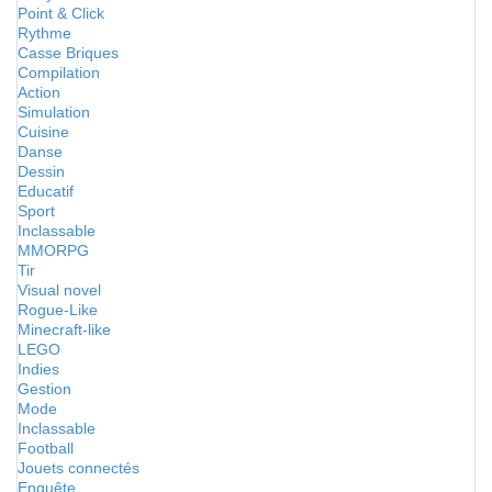
Point & Click
Rythme
Casse Briques
Compilation
Action
Simulation
Cuisine
Danse
Dessin
Educatif
Sport
Inclassable
MMORPG
Tir
Visual novel
Rogue-Like
Minecraft-like
LEGO
Indies
Gestion
Mode
Inclassable
Football
Jouets connectés
Enquête