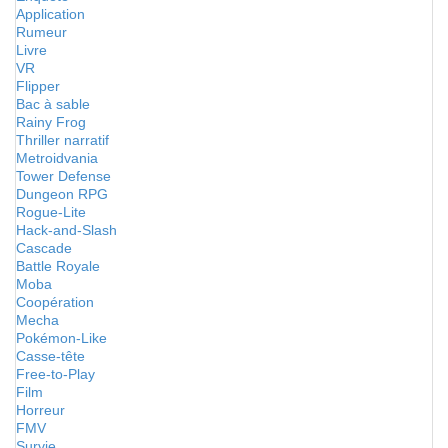
Application
Rumeur
Livre
VR
Flipper
Bac à sable
Rainy Frog
Thriller narratif
Metroidvania
Tower Defense
Dungeon RPG
Rogue-Lite
Hack-and-Slash
Cascade
Battle Royale
Moba
Coopération
Mecha
Pokémon-Like
Casse-tête
Free-to-Play
Film
Horreur
FMV
Survie