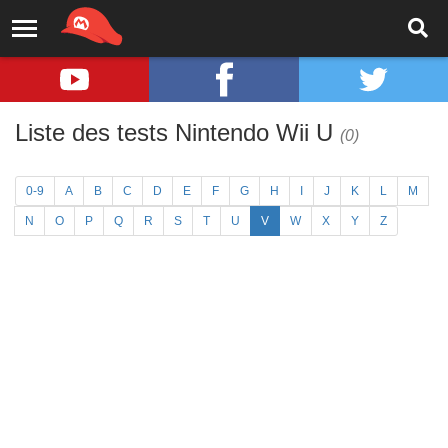
Liste des tests Nintendo Wii U
(0)
0-9
A
B
C
D
E
F
G
H
I
J
K
L
M
N
O
P
Q
R
S
T
U
V
W
X
Y
Z