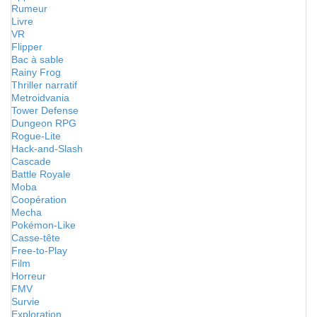
Rumeur
Livre
VR
Flipper
Bac à sable
Rainy Frog
Thriller narratif
Metroidvania
Tower Defense
Dungeon RPG
Rogue-Lite
Hack-and-Slash
Cascade
Battle Royale
Moba
Coopération
Mecha
Pokémon-Like
Casse-tête
Free-to-Play
Film
Horreur
FMV
Survie
Exploration