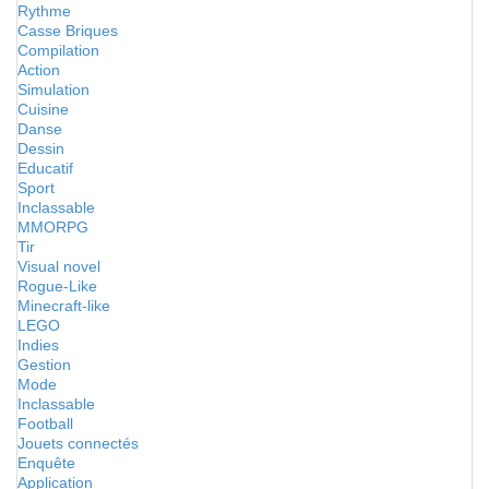
Rythme
Casse Briques
Compilation
Action
Simulation
Cuisine
Danse
Dessin
Educatif
Sport
Inclassable
MMORPG
Tir
Visual novel
Rogue-Like
Minecraft-like
LEGO
Indies
Gestion
Mode
Inclassable
Football
Jouets connectés
Enquête
Application