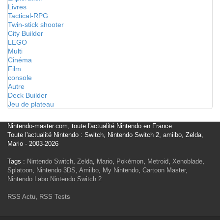
Livres
Tactical-RPG
Twin-stick shooter
City Builder
LEGO
Multi
Cinéma
Film
console
Autre
Deck Builder
Jeu de plateau
Nintendo-master.com, toute l'actualité Nintendo en France
Toute l'actualité Nintendo : Switch, Nintendo Switch 2, amiibo, Zelda,
Mario - 2003-2026
Tags :
Nintendo Switch
,
Zelda
,
Mario
,
Pokémon
,
Metroid
,
Xenoblade
,
Splatoon
,
Nintendo 3DS
,
Amiibo
,
My Nintendo
,
Cartoon Master
,
Nintendo Labo
Nintendo Switch 2
RSS Actu
,
RSS Tests