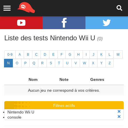
Liste des tests Nintendo Wii U
(0)
0-9
A
B
C
D
E
F
G
H
I
J
K
L
M
N
O
P
Q
R
S
T
U
V
W
X
Y
Z
Nom
Note
Genres
Aucun jeu ne correspond à vos critères.
Filtres actifs
Nintendo Wii U
console