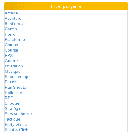
Filtrer par genre
Arcade
Aventure
Beat'em all
Cartes
Horror
Plateforme
Combat
Course
FPS
Guerre
Infiltration
Musique
Shoot'em up
Puzzle
Rail Shooter
Réflexion
RPG
Shooter
Stratégie
Survival horror
Tactique
Party Game
Point & Click