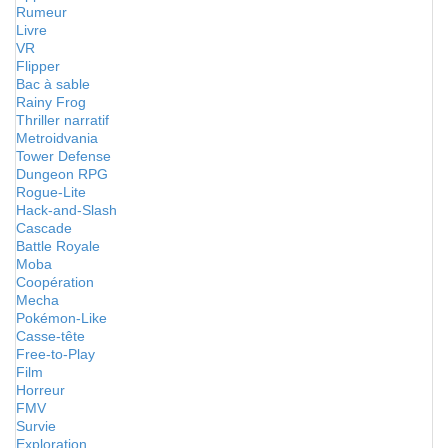
Rumeur
Livre
VR
Flipper
Bac à sable
Rainy Frog
Thriller narratif
Metroidvania
Tower Defense
Dungeon RPG
Rogue-Lite
Hack-and-Slash
Cascade
Battle Royale
Moba
Coopération
Mecha
Pokémon-Like
Casse-tête
Free-to-Play
Film
Horreur
FMV
Survie
Exploration