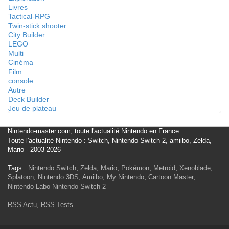
Livres
Tactical-RPG
Twin-stick shooter
City Builder
LEGO
Multi
Cinéma
Film
console
Autre
Deck Builder
Jeu de plateau
Nintendo-master.com, toute l'actualité Nintendo en France
Toute l'actualité Nintendo : Switch, Nintendo Switch 2, amiibo, Zelda,
Mario - 2003-2026
Tags :
Nintendo Switch
,
Zelda
,
Mario
,
Pokémon
,
Metroid
,
Xenoblade
,
Splatoon
,
Nintendo 3DS
,
Amiibo
,
My Nintendo
,
Cartoon Master
,
Nintendo Labo
Nintendo Switch 2
RSS Actu
,
RSS Tests