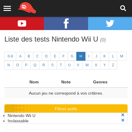
Liste des tests Nintendo Wii U
(0)
0-9
A
B
C
D
E
F
G
H
I
J
K
L
M
N
O
P
Q
R
S
T
U
V
W
X
Y
Z
Nom
Note
Genres
Aucun jeu ne correspond à vos critères.
Filtres actifs
Nintendo Wii U
Inclassable