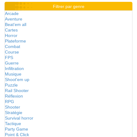
Filtrer par genre
Arcade
Aventure
Beat'em all
Cartes
Horror
Plateforme
Combat
Course
FPS
Guerre
Infiltration
Musique
Shoot'em up
Puzzle
Rail Shooter
Réflexion
RPG
Shooter
Stratégie
Survival horror
Tactique
Party Game
Point & Click