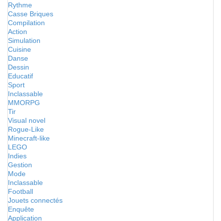
Rythme
Casse Briques
Compilation
Action
Simulation
Cuisine
Danse
Dessin
Educatif
Sport
Inclassable
MMORPG
Tir
Visual novel
Rogue-Like
Minecraft-like
LEGO
Indies
Gestion
Mode
Inclassable
Football
Jouets connectés
Enquête
Application