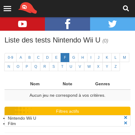
Liste des tests Nintendo Wii U
(0)
0-9
A
B
C
D
E
F
G
H
I
J
K
L
M
N
O
P
Q
R
S
T
U
V
W
X
Y
Z
Nom
Note
Genres
Aucun jeu ne correspond à vos critères.
Filtres actifs
Nintendo Wii U
Film