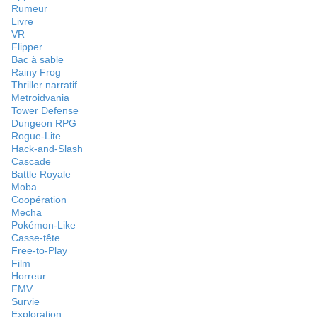
Rumeur
Livre
VR
Flipper
Bac à sable
Rainy Frog
Thriller narratif
Metroidvania
Tower Defense
Dungeon RPG
Rogue-Lite
Hack-and-Slash
Cascade
Battle Royale
Moba
Coopération
Mecha
Pokémon-Like
Casse-tête
Free-to-Play
Film
Horreur
FMV
Survie
Exploration