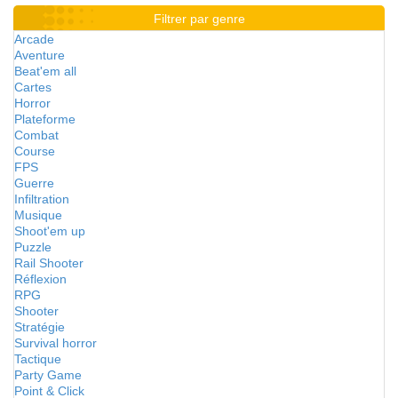
Filtrer par genre
Arcade
Aventure
Beat'em all
Cartes
Horror
Plateforme
Combat
Course
FPS
Guerre
Infiltration
Musique
Shoot'em up
Puzzle
Rail Shooter
Réflexion
RPG
Shooter
Stratégie
Survival horror
Tactique
Party Game
Point & Click