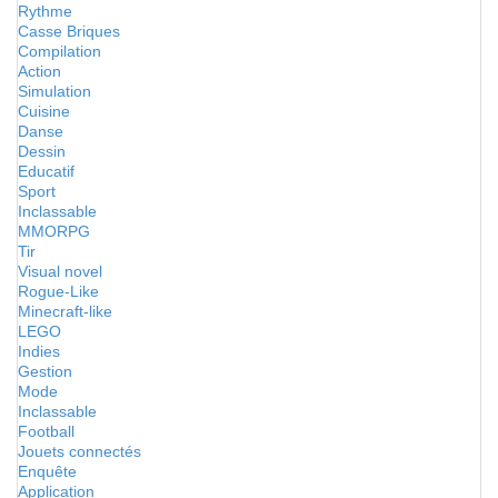
Rythme
Casse Briques
Compilation
Action
Simulation
Cuisine
Danse
Dessin
Educatif
Sport
Inclassable
MMORPG
Tir
Visual novel
Rogue-Like
Minecraft-like
LEGO
Indies
Gestion
Mode
Inclassable
Football
Jouets connectés
Enquête
Application