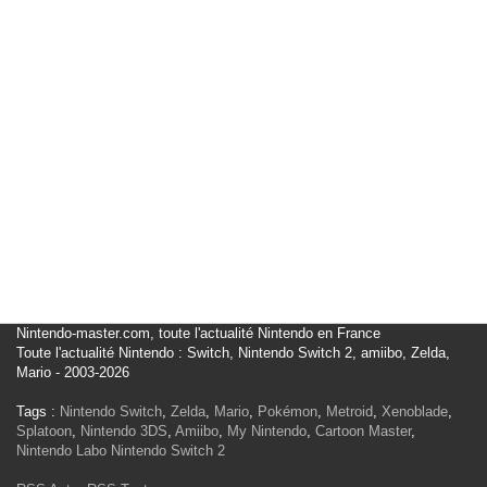
Nintendo-master.com, toute l'actualité Nintendo en France
Toute l'actualité Nintendo : Switch, Nintendo Switch 2, amiibo, Zelda,
Mario - 2003-2026
Tags :
Nintendo Switch
,
Zelda
,
Mario
,
Pokémon
,
Metroid
,
Xenoblade
,
Splatoon
,
Nintendo 3DS
,
Amiibo
,
My Nintendo
,
Cartoon Master
,
Nintendo Labo
Nintendo Switch 2