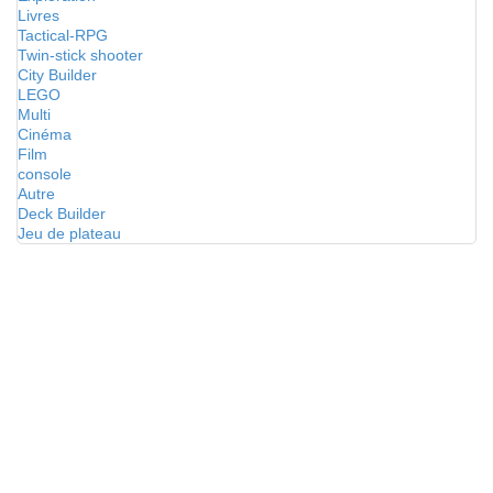
Livres
Tactical-RPG
Twin-stick shooter
City Builder
LEGO
Multi
Cinéma
Film
console
Autre
Deck Builder
Jeu de plateau