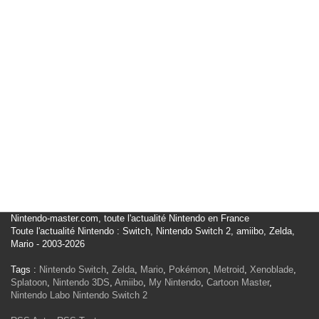
Nintendo-master.com, toute l'actualité Nintendo en France
Toute l'actualité Nintendo : Switch, Nintendo Switch 2, amiibo, Zelda,
Mario - 2003-2026
Tags :
Nintendo Switch
,
Zelda
,
Mario
,
Pokémon
,
Metroid
,
Xenoblade
,
Splatoon
,
Nintendo 3DS
,
Amiibo
,
My Nintendo
,
Cartoon Master
,
Nintendo Labo
Nintendo Switch 2