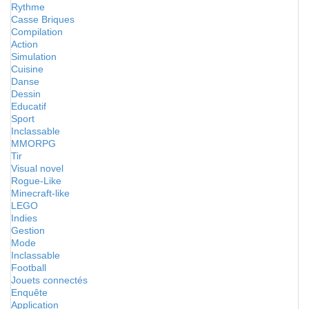
Rythme
Casse Briques
Compilation
Action
Simulation
Cuisine
Danse
Dessin
Educatif
Sport
Inclassable
MMORPG
Tir
Visual novel
Rogue-Like
Minecraft-like
LEGO
Indies
Gestion
Mode
Inclassable
Football
Jouets connectés
Enquête
Application