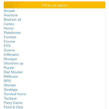
Filtrer par genre
Arcade
Aventure
Beat'em all
Cartes
Horror
Plateforme
Combat
Course
FPS
Guerre
Infiltration
Musique
Shoot'em up
Puzzle
Rail Shooter
Réflexion
RPG
Shooter
Stratégie
Survival horror
Tactique
Party Game
Point & Click