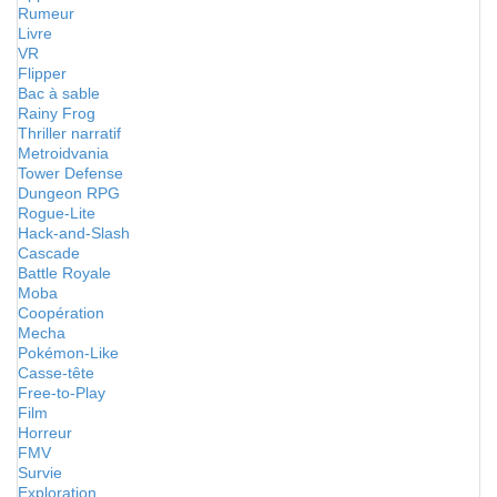
Rumeur
Livre
VR
Flipper
Bac à sable
Rainy Frog
Thriller narratif
Metroidvania
Tower Defense
Dungeon RPG
Rogue-Lite
Hack-and-Slash
Cascade
Battle Royale
Moba
Coopération
Mecha
Pokémon-Like
Casse-tête
Free-to-Play
Film
Horreur
FMV
Survie
Exploration