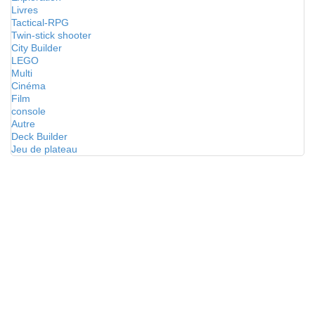
Livres
Tactical-RPG
Twin-stick shooter
City Builder
LEGO
Multi
Cinéma
Film
console
Autre
Deck Builder
Jeu de plateau