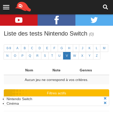
Liste des tests Nintendo Switch
(0)
0-9
A
B
C
D
E
F
G
H
I
J
K
L
M
N
O
P
Q
R
S
T
U
V
W
X
Y
Z
Nom
Note
Genres
Aucun jeu ne correspond à vos critères.
Filtres actifs
Nintendo Switch
Cinéma