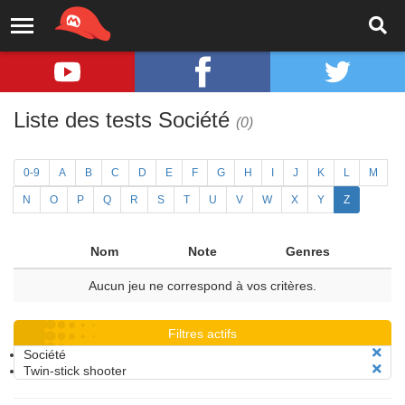
Liste des tests Société
(0)
0-9
A
B
C
D
E
F
G
H
I
J
K
L
M
N
O
P
Q
R
S
T
U
V
W
X
Y
Z
Nom
Note
Genres
Aucun jeu ne correspond à vos critères.
Filtres actifs
Société
Twin-stick shooter