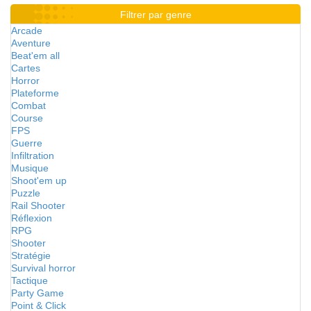
Filtrer par genre
Arcade
Aventure
Beat'em all
Cartes
Horror
Plateforme
Combat
Course
FPS
Guerre
Infiltration
Musique
Shoot'em up
Puzzle
Rail Shooter
Réflexion
RPG
Shooter
Stratégie
Survival horror
Tactique
Party Game
Point & Click