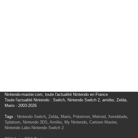
Nintendo-master.com, toute l'actualité Nintendo en France
Toute l'actualité Nintendo : Switch, Nintendo Switch 2, amiibo, Zelda,
Mario - 2003-2026
Tags :
Nintendo Switch
,
Zelda
,
Mario
,
Pokémon
,
Metroid
,
Xenoblade
,
Splatoon
,
Nintendo 3DS
,
Amiibo
,
My Nintendo
,
Cartoon Master
,
Nintendo Labo
Nintendo Switch 2