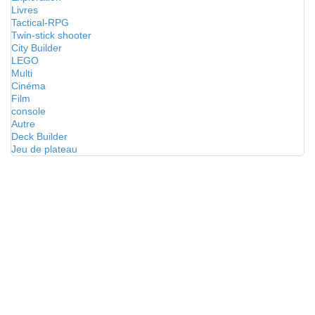
Livres
Tactical-RPG
Twin-stick shooter
City Builder
LEGO
Multi
Cinéma
Film
console
Autre
Deck Builder
Jeu de plateau