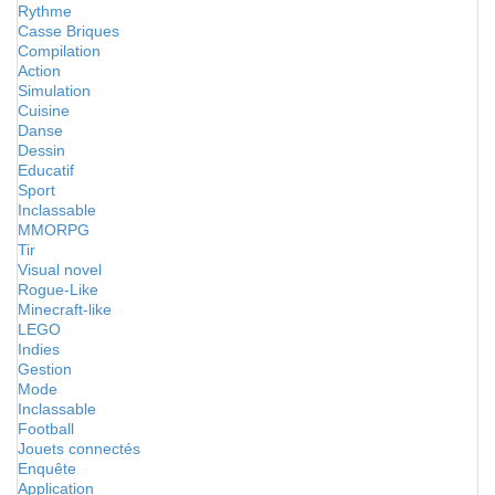
Rythme
Casse Briques
Compilation
Action
Simulation
Cuisine
Danse
Dessin
Educatif
Sport
Inclassable
MMORPG
Tir
Visual novel
Rogue-Like
Minecraft-like
LEGO
Indies
Gestion
Mode
Inclassable
Football
Jouets connectés
Enquête
Application