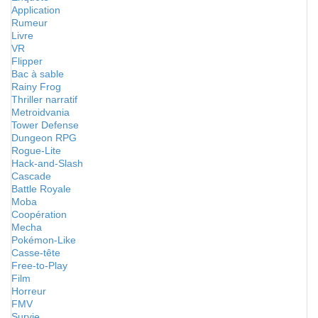
Application
Rumeur
Livre
VR
Flipper
Bac à sable
Rainy Frog
Thriller narratif
Metroidvania
Tower Defense
Dungeon RPG
Rogue-Lite
Hack-and-Slash
Cascade
Battle Royale
Moba
Coopération
Mecha
Pokémon-Like
Casse-tête
Free-to-Play
Film
Horreur
FMV
Survie