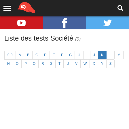
Liste des tests Société
(0)
0-9
A
B
C
D
E
F
G
H
I
J
K
L
M
N
O
P
Q
R
S
T
U
V
W
X
Y
Z