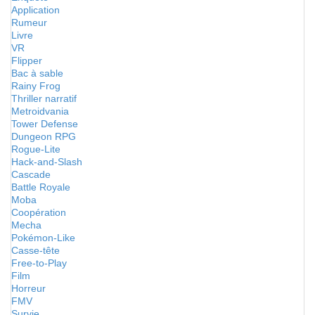
Application
Rumeur
Livre
VR
Flipper
Bac à sable
Rainy Frog
Thriller narratif
Metroidvania
Tower Defense
Dungeon RPG
Rogue-Lite
Hack-and-Slash
Cascade
Battle Royale
Moba
Coopération
Mecha
Pokémon-Like
Casse-tête
Free-to-Play
Film
Horreur
FMV
Survie