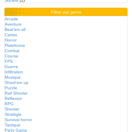
Société
(2)
Filtrer par genre
Arcade
Aventure
Beat'em all
Cartes
Horror
Plateforme
Combat
Course
FPS
Guerre
Infiltration
Musique
Shoot'em up
Puzzle
Rail Shooter
Réflexion
RPG
Shooter
Stratégie
Survival horror
Tactique
Party Game