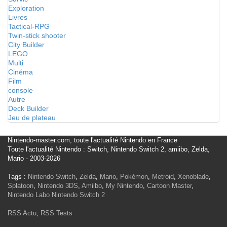
Exploration
Livres
Tactical-RPG
Twin-stick shooter
City Builder
LEGO
Multi
Cinéma
Film
console
Autre
Deck Builder
Jeu de plateau
Nintendo-master.com, toute l'actualité Nintendo en France
Toute l'actualité Nintendo : Switch, Nintendo Switch 2, amiibo, Zelda,
Mario - 2003-2026
Tags :
Nintendo Switch
,
Zelda
,
Mario
,
Pokémon
,
Metroid
,
Xenoblade
,
Splatoon
,
Nintendo 3DS
,
Amiibo
,
My Nintendo
,
Cartoon Master
,
Nintendo Labo
Nintendo Switch 2
RSS Actu
,
RSS Tests