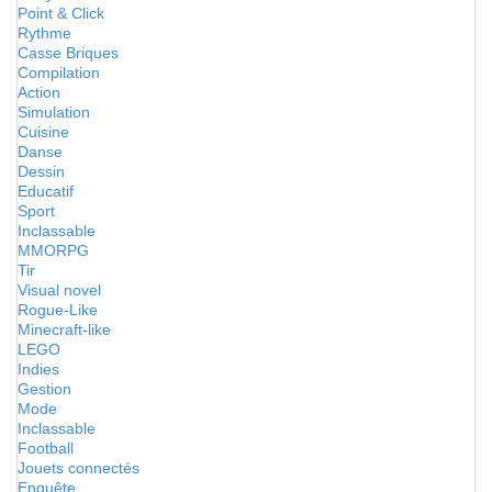
Point & Click
Rythme
Casse Briques
Compilation
Action
Simulation
Cuisine
Danse
Dessin
Educatif
Sport
Inclassable
MMORPG
Tir
Visual novel
Rogue-Like
Minecraft-like
LEGO
Indies
Gestion
Mode
Inclassable
Football
Jouets connectés
Enquête