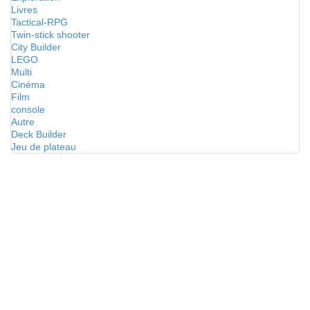
Livres
Tactical-RPG
Twin-stick shooter
City Builder
LEGO
Multi
Cinéma
Film
console
Autre
Deck Builder
Jeu de plateau