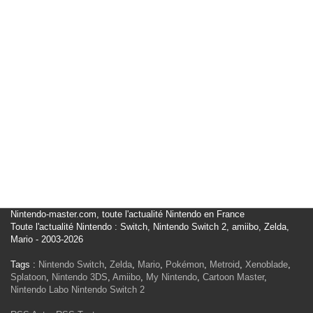
Nintendo-master.com, toute l'actualité Nintendo en France
Toute l'actualité Nintendo : Switch, Nintendo Switch 2, amiibo, Zelda,
Mario - 2003-2026
Tags :
Nintendo Switch
,
Zelda
,
Mario
,
Pokémon
,
Metroid
,
Xenoblade
,
Splatoon
,
Nintendo 3DS
,
Amiibo
,
My Nintendo
,
Cartoon Master
,
Nintendo Labo
Nintendo Switch 2