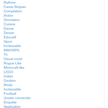
Rythme
Casse Briques
Compilation
Action
Simulation
Cuisine
Danse
Dessin
Educatif
Sport
Inclassable
MMORPG
Tir
Visual novel
Rogue-Like
Minecraft-like
LEGO
Indies
Gestion
Mode
Inclassable
Football
Jouets connectés
Enquête
Application