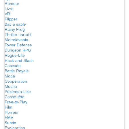
Rumeur
Livre
VR
Flipper
Bac à sable
Rainy Frog
Thriller narratif
Metroidvania
Tower Defense
Dungeon RPG
Rogue-Lite
Hack-and-Slash
Cascade
Battle Royale
Moba
Coopération
Mecha
Pokémon-Like
Casse-tête
Free-to-Play
Film
Horreur
FMV
Survie
Exploration