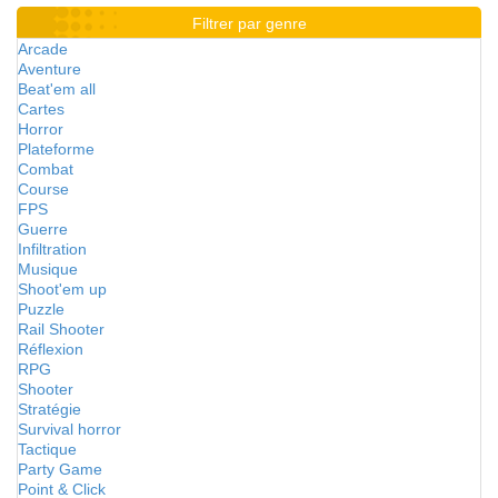
Filtrer par genre
Arcade
Aventure
Beat'em all
Cartes
Horror
Plateforme
Combat
Course
FPS
Guerre
Infiltration
Musique
Shoot'em up
Puzzle
Rail Shooter
Réflexion
RPG
Shooter
Stratégie
Survival horror
Tactique
Party Game
Point & Click