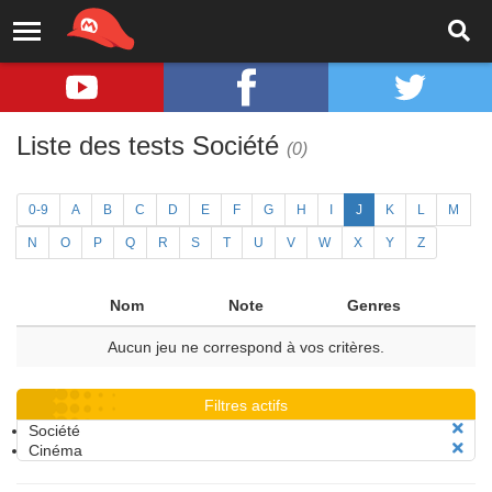
Liste des tests Société
(0)
0-9
A
B
C
D
E
F
G
H
I
J
K
L
M
N
O
P
Q
R
S
T
U
V
W
X
Y
Z
Nom
Note
Genres
Aucun jeu ne correspond à vos critères.
Filtres actifs
Société
Cinéma