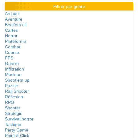
Filtrer par genre
Arcade
Aventure
Beat'em all
Cartes
Horror
Plateforme
Combat
Course
FPS
Guerre
Infiltration
Musique
Shoot'em up
Puzzle
Rail Shooter
Réflexion
RPG
Shooter
Stratégie
Survival horror
Tactique
Party Game
Point & Click