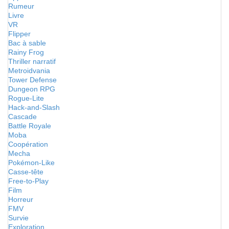
Rumeur
Livre
VR
Flipper
Bac à sable
Rainy Frog
Thriller narratif
Metroidvania
Tower Defense
Dungeon RPG
Rogue-Lite
Hack-and-Slash
Cascade
Battle Royale
Moba
Coopération
Mecha
Pokémon-Like
Casse-tête
Free-to-Play
Film
Horreur
FMV
Survie
Exploration