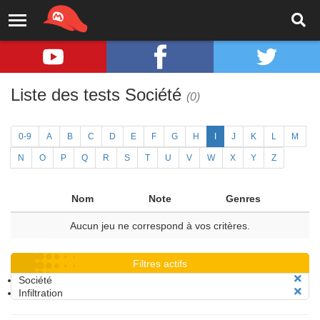
Liste des tests Société
(0)
0-9
A
B
C
D
E
F
G
H
I
J
K
L
M
N
O
P
Q
R
S
T
U
V
W
X
Y
Z
Nom
Note
Genres
Aucun jeu ne correspond à vos critères.
Filtres actifs
Société
Infiltration