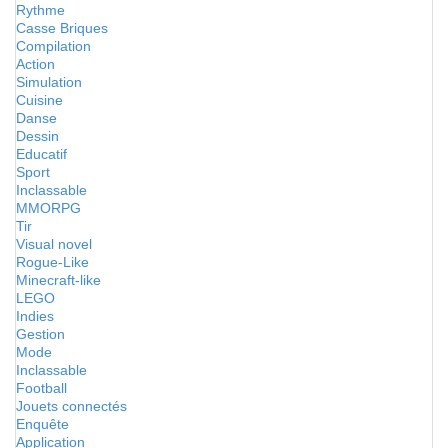
Rythme
Casse Briques
Compilation
Action
Simulation
Cuisine
Danse
Dessin
Educatif
Sport
Inclassable
MMORPG
Tir
Visual novel
Rogue-Like
Minecraft-like
LEGO
Indies
Gestion
Mode
Inclassable
Football
Jouets connectés
Enquête
Application