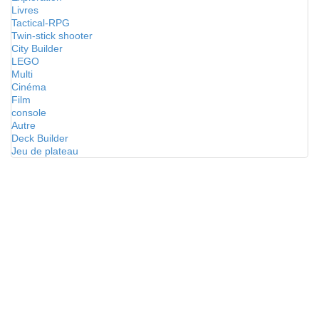
Livres
Tactical-RPG
Twin-stick shooter
City Builder
LEGO
Multi
Cinéma
Film
console
Autre
Deck Builder
Jeu de plateau