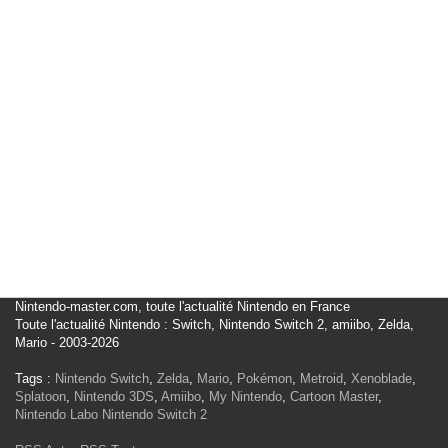
Nintendo-master.com, toute l'actualité Nintendo en France
Toute l'actualité Nintendo : Switch, Nintendo Switch 2, amiibo, Zelda,
Mario - 2003-2026
Tags :
Nintendo Switch
,
Zelda
,
Mario
,
Pokémon
,
Metroid
,
Xenoblade
,
Splatoon
,
Nintendo 3DS
,
Amiibo
,
My Nintendo
,
Cartoon Master
,
Nintendo Labo
Nintendo Switch 2