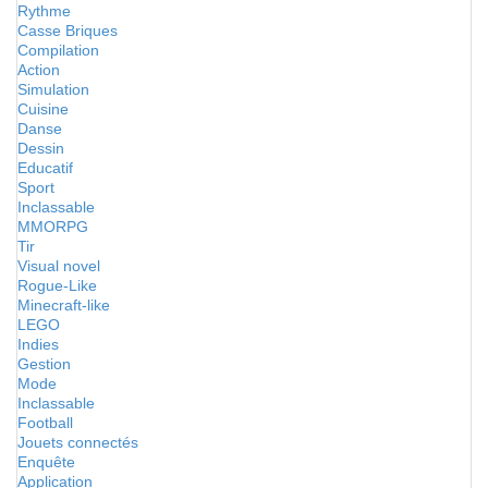
Rythme
Casse Briques
Compilation
Action
Simulation
Cuisine
Danse
Dessin
Educatif
Sport
Inclassable
MMORPG
Tir
Visual novel
Rogue-Like
Minecraft-like
LEGO
Indies
Gestion
Mode
Inclassable
Football
Jouets connectés
Enquête
Application