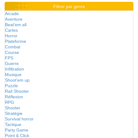
Filtrer par genre
Arcade
Aventure
Beat'em all
Cartes
Horror
Plateforme
Combat
Course
FPS
Guerre
Infiltration
Musique
Shoot'em up
Puzzle
Rail Shooter
Réflexion
RPG
Shooter
Stratégie
Survival horror
Tactique
Party Game
Point & Click