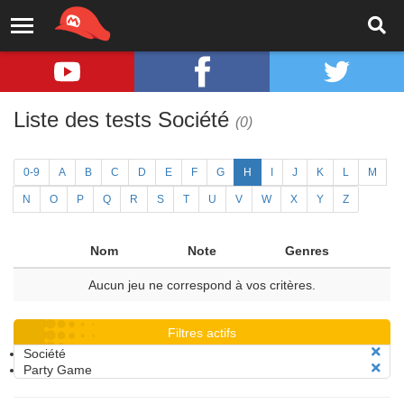
Liste des tests Société
(0)
0-9
A
B
C
D
E
F
G
H
I
J
K
L
M
N
O
P
Q
R
S
T
U
V
W
X
Y
Z
Nom
Note
Genres
Aucun jeu ne correspond à vos critères.
Filtres actifs
Société
Party Game