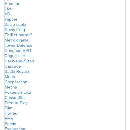
Rumeur
Livre
VR
Flipper
Bac à sable
Rainy Frog
Thriller narratif
Metroidvania
Tower Defense
Dungeon RPG
Rogue-Lite
Hack-and-Slash
Cascade
Battle Royale
Moba
Coopération
Mecha
Pokémon-Like
Casse-tête
Free-to-Play
Film
Horreur
FMV
Survie
Exploration