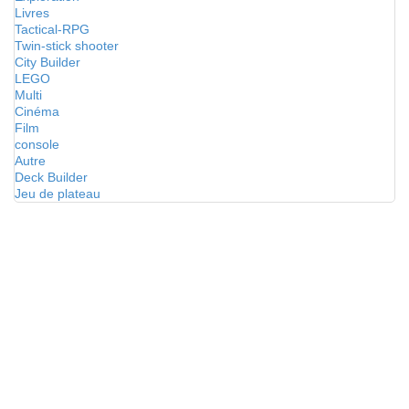
Livres
Tactical-RPG
Twin-stick shooter
City Builder
LEGO
Multi
Cinéma
Film
console
Autre
Deck Builder
Jeu de plateau