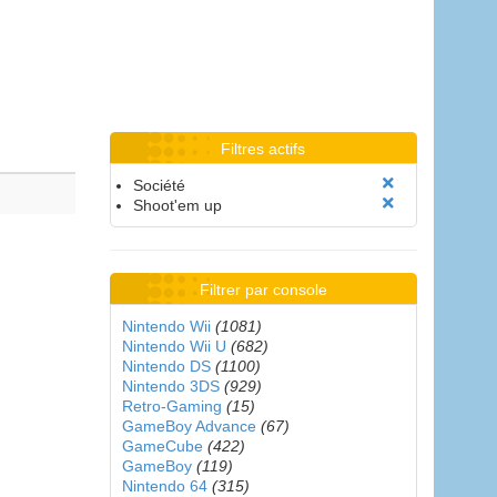
Filtres actifs
Société
Shoot'em up
Filtrer par console
Nintendo Wii
(1081)
Nintendo Wii U
(682)
Nintendo DS
(1100)
Nintendo 3DS
(929)
Retro-Gaming
(15)
GameBoy Advance
(67)
GameCube
(422)
GameBoy
(119)
Nintendo 64
(315)