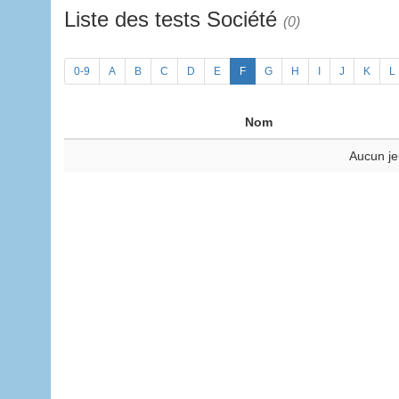
Liste des tests Société
(0)
0-9
A
B
C
D
E
F
G
H
I
J
K
L
Nom
Aucun je