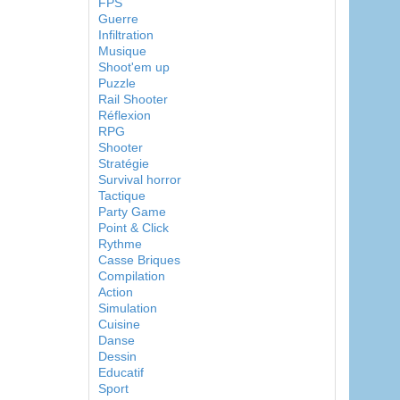
FPS
Guerre
Infiltration
Musique
Shoot'em up
Puzzle
Rail Shooter
Réflexion
RPG
Shooter
Stratégie
Survival horror
Tactique
Party Game
Point & Click
Rythme
Casse Briques
Compilation
Action
Simulation
Cuisine
Danse
Dessin
Educatif
Sport