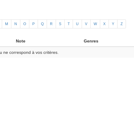
M
N
O
P
Q
R
S
T
U
V
W
X
Y
Z
Note
Genres
u ne correspond à vos critères.