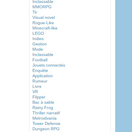
Inclassable
MMORPG
Tir
Visual novel
Rogue-Like
Minecraft-like
LEGO
Indies
Gestion
Mode
Inclassable
Football
Jouets connectés
Enquête
Application
Rumeur
Livre
VR
Flipper
Bac à sable
Rainy Frog
Thriller narratif
Metroidvania
Tower Defense
Dungeon RPG