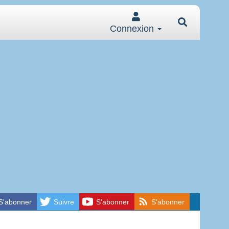
Connexion
S'abonner
Suivre
S'abonner
S'abonner