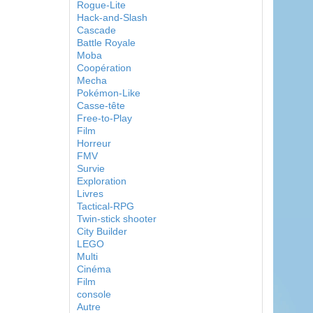
Rogue-Lite
Hack-and-Slash
Cascade
Battle Royale
Moba
Coopération
Mecha
Pokémon-Like
Casse-tête
Free-to-Play
Film
Horreur
FMV
Survie
Exploration
Livres
Tactical-RPG
Twin-stick shooter
City Builder
LEGO
Multi
Cinéma
Film
console
Autre