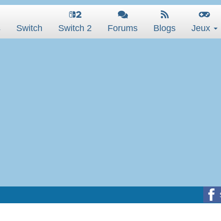
s
Switch
Switch 2
Forums
Blogs
Jeux