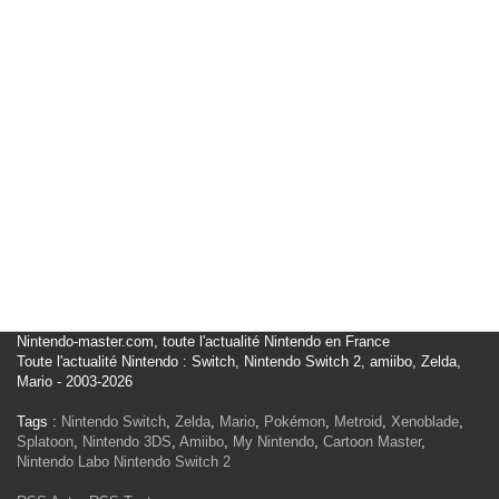
Nintendo-master.com, toute l'actualité Nintendo en France
Toute l'actualité Nintendo : Switch, Nintendo Switch 2, amiibo, Zelda,
Mario - 2003-2026
Tags :
Nintendo Switch
,
Zelda
,
Mario
,
Pokémon
,
Metroid
,
Xenoblade
,
Splatoon
,
Nintendo 3DS
,
Amiibo
,
My Nintendo
,
Cartoon Master
,
Nintendo Labo
Nintendo Switch 2