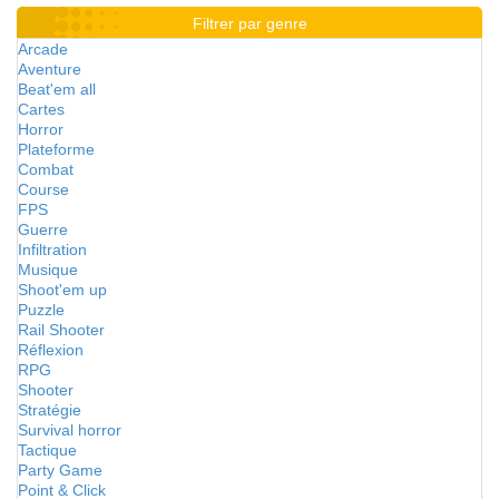
Filtrer par genre
Arcade
Aventure
Beat'em all
Cartes
Horror
Plateforme
Combat
Course
FPS
Guerre
Infiltration
Musique
Shoot'em up
Puzzle
Rail Shooter
Réflexion
RPG
Shooter
Stratégie
Survival horror
Tactique
Party Game
Point & Click