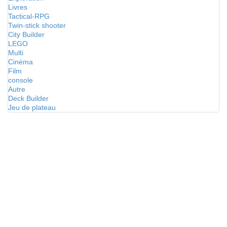
Livres
Tactical-RPG
Twin-stick shooter
City Builder
LEGO
Multi
Cinéma
Film
console
Autre
Deck Builder
Jeu de plateau