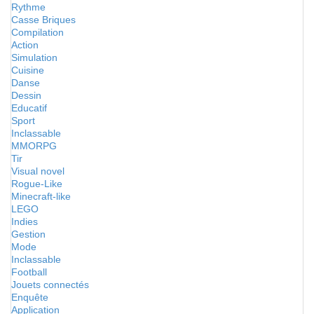
Rythme
Casse Briques
Compilation
Action
Simulation
Cuisine
Danse
Dessin
Educatif
Sport
Inclassable
MMORPG
Tir
Visual novel
Rogue-Like
Minecraft-like
LEGO
Indies
Gestion
Mode
Inclassable
Football
Jouets connectés
Enquête
Application