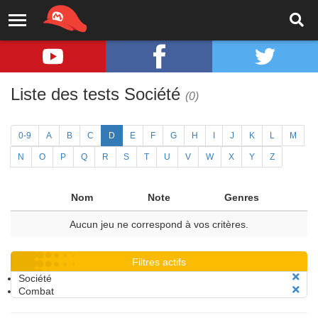
Liste des tests Société
(0)
0-9
A
B
C
D
E
F
G
H
I
J
K
L
M
N
O
P
Q
R
S
T
U
V
W
X
Y
Z
Nom
Note
Genres
Aucun jeu ne correspond à vos critères.
Filtres actifs
Société
Combat