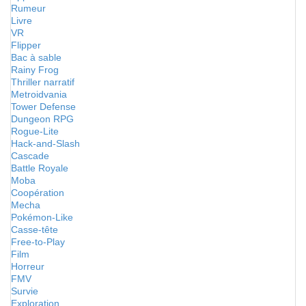
Rumeur
Livre
VR
Flipper
Bac à sable
Rainy Frog
Thriller narratif
Metroidvania
Tower Defense
Dungeon RPG
Rogue-Lite
Hack-and-Slash
Cascade
Battle Royale
Moba
Coopération
Mecha
Pokémon-Like
Casse-tête
Free-to-Play
Film
Horreur
FMV
Survie
Exploration