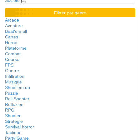
Société
(2)
Filtrer par genre
Arcade
Aventure
Beat'em all
Cartes
Horror
Plateforme
Combat
Course
FPS
Guerre
Infiltration
Musique
Shoot'em up
Puzzle
Rail Shooter
Réflexion
RPG
Shooter
Stratégie
Survival horror
Tactique
Party Game