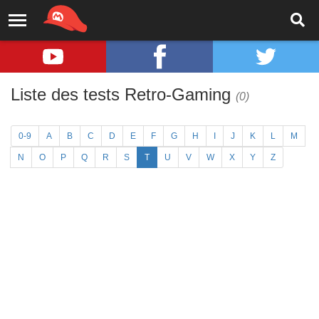
Liste des tests Retro-Gaming
(0)
0-9
A
B
C
D
E
F
G
H
I
J
K
L
M
N
O
P
Q
R
S
T
U
V
W
X
Y
Z