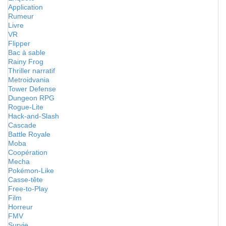
Application
Rumeur
Livre
VR
Flipper
Bac à sable
Rainy Frog
Thriller narratif
Metroidvania
Tower Defense
Dungeon RPG
Rogue-Lite
Hack-and-Slash
Cascade
Battle Royale
Moba
Coopération
Mecha
Pokémon-Like
Casse-tête
Free-to-Play
Film
Horreur
FMV
Survie