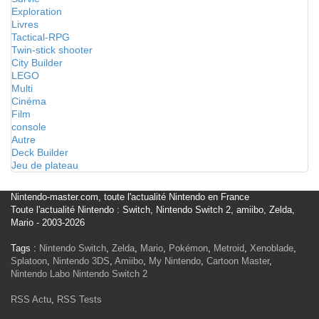
Exploration
Livres
Tactical-RPG
Twin-stick shooter
City Builder
LEGO
Multi
Cinéma
Film
console
Autre
Deck Builder
Jeu de plateau
Nintendo-master.com, toute l'actualité Nintendo en France
Toute l'actualité Nintendo : Switch, Nintendo Switch 2, amiibo, Zelda,
Mario - 2003-2026
Tags :
Nintendo Switch
,
Zelda
,
Mario
,
Pokémon
,
Metroid
,
Xenoblade
,
Splatoon
,
Nintendo 3DS
,
Amiibo
,
My Nintendo
,
Cartoon Master
,
Nintendo Labo
Nintendo Switch 2
RSS Actu
,
RSS Tests