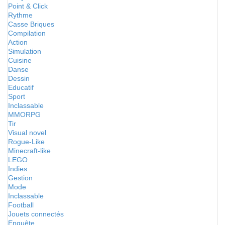
Point & Click
Rythme
Casse Briques
Compilation
Action
Simulation
Cuisine
Danse
Dessin
Educatif
Sport
Inclassable
MMORPG
Tir
Visual novel
Rogue-Like
Minecraft-like
LEGO
Indies
Gestion
Mode
Inclassable
Football
Jouets connectés
Enquête