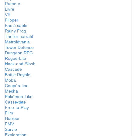
Rumeur
Livre
VR
Flipper
Bac à sable
Rainy Frog
Thriller narratif
Metroidvania
Tower Defense
Dungeon RPG
Rogue-Lite
Hack-and-Slash
Cascade
Battle Royale
Moba
Coopération
Mecha
Pokémon-Like
Casse-tête
Free-to-Play
Film
Horreur
FMV
Survie
Exploration