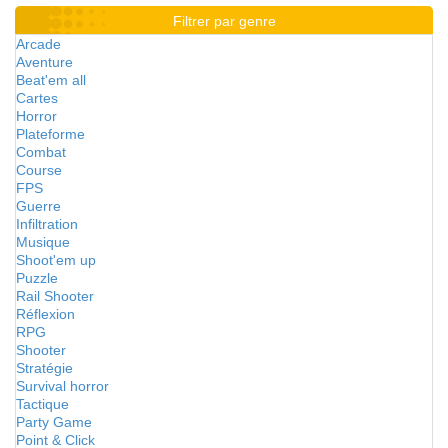
Filtrer par genre
Arcade
Aventure
Beat'em all
Cartes
Horror
Plateforme
Combat
Course
FPS
Guerre
Infiltration
Musique
Shoot'em up
Puzzle
Rail Shooter
Réflexion
RPG
Shooter
Stratégie
Survival horror
Tactique
Party Game
Point & Click