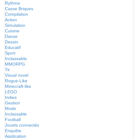
Rythme
Casse Briques
Compilation
Action
Simulation
Cuisine
Danse
Dessin
Educatif
Sport
Inclassable
MMORPG
Tir
Visual novel
Rogue-Like
Minecraft-like
LEGO
Indies
Gestion
Mode
Inclassable
Football
Jouets connectés
Enquête
Application