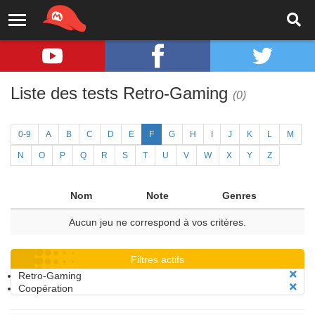
Liste des tests Retro-Gaming
(0)
0-9
A
B
C
D
E
F
G
H
I
J
K
L
M
N
O
P
Q
R
S
T
U
V
W
X
Y
Z
Nom
Note
Genres
Aucun jeu ne correspond à vos critères.
Filtres actifs
Retro-Gaming
Coopération