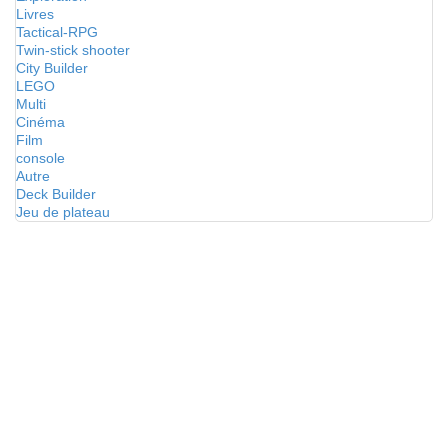
Livres
Tactical-RPG
Twin-stick shooter
City Builder
LEGO
Multi
Cinéma
Film
console
Autre
Deck Builder
Jeu de plateau