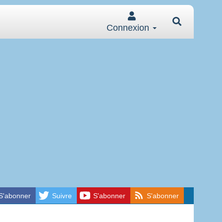
Connexion
S'abonner
Suivre
S'abonner
S'abonner