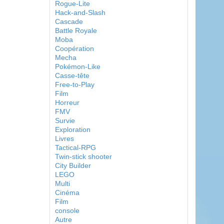
Rogue-Lite
Hack-and-Slash
Cascade
Battle Royale
Moba
Coopération
Mecha
Pokémon-Like
Casse-tête
Free-to-Play
Film
Horreur
FMV
Survie
Exploration
Livres
Tactical-RPG
Twin-stick shooter
City Builder
LEGO
Multi
Cinéma
Film
console
Autre