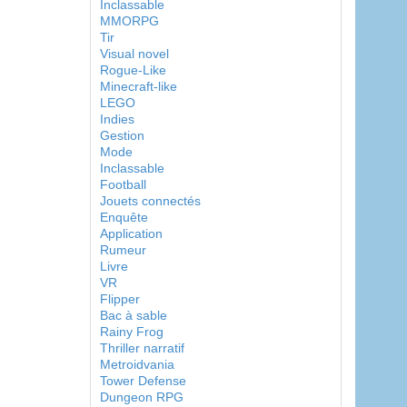
Inclassable
MMORPG
Tir
Visual novel
Rogue-Like
Minecraft-like
LEGO
Indies
Gestion
Mode
Inclassable
Football
Jouets connectés
Enquête
Application
Rumeur
Livre
VR
Flipper
Bac à sable
Rainy Frog
Thriller narratif
Metroidvania
Tower Defense
Dungeon RPG