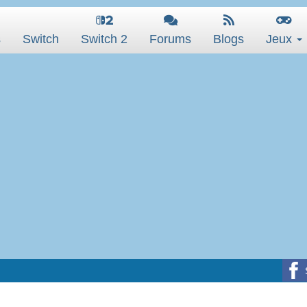
s
Switch
Switch 2
Forums
Blogs
Jeux