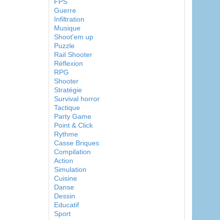
FPS
Guerre
Infiltration
Musique
Shoot'em up
Puzzle
Rail Shooter
Réflexion
RPG
Shooter
Stratégie
Survival horror
Tactique
Party Game
Point & Click
Rythme
Casse Briques
Compilation
Action
Simulation
Cuisine
Danse
Dessin
Educatif
Sport