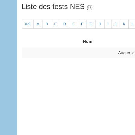
Liste des tests NES
(0)
0-9
A
B
C
D
E
F
G
H
I
J
K
L
Nom
Aucun je