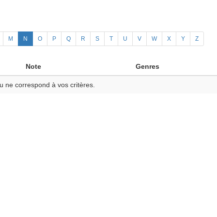
M
N
O
P
Q
R
S
T
U
V
W
X
Y
Z
Note
Genres
u ne correspond à vos critères.