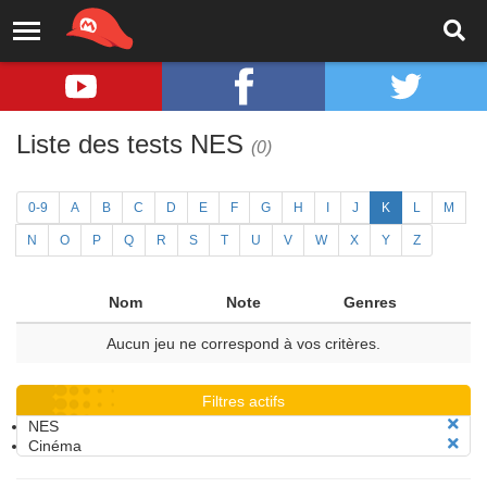
Liste des tests NES
(0)
0-9
A
B
C
D
E
F
G
H
I
J
K
L
M
N
O
P
Q
R
S
T
U
V
W
X
Y
Z
Nom
Note
Genres
Aucun jeu ne correspond à vos critères.
Filtres actifs
NES
Cinéma