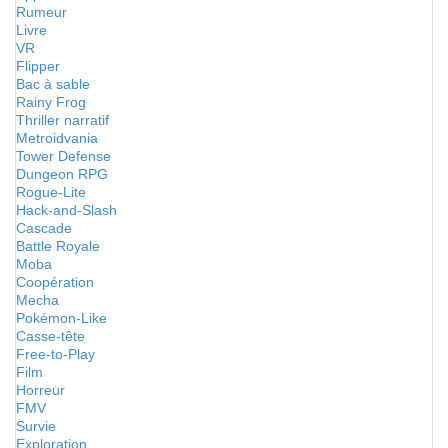
Rumeur
Livre
VR
Flipper
Bac à sable
Rainy Frog
Thriller narratif
Metroidvania
Tower Defense
Dungeon RPG
Rogue-Lite
Hack-and-Slash
Cascade
Battle Royale
Moba
Coopération
Mecha
Pokémon-Like
Casse-tête
Free-to-Play
Film
Horreur
FMV
Survie
Exploration