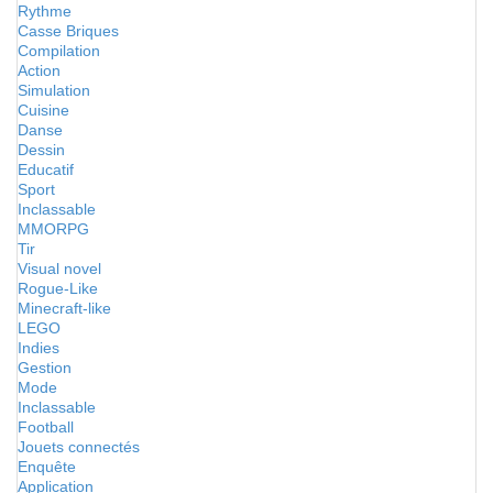
Rythme
Casse Briques
Compilation
Action
Simulation
Cuisine
Danse
Dessin
Educatif
Sport
Inclassable
MMORPG
Tir
Visual novel
Rogue-Like
Minecraft-like
LEGO
Indies
Gestion
Mode
Inclassable
Football
Jouets connectés
Enquête
Application