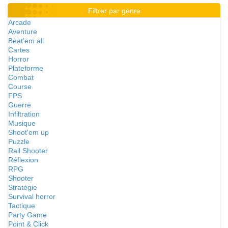
Filtrer par genre
Arcade
Aventure
Beat'em all
Cartes
Horror
Plateforme
Combat
Course
FPS
Guerre
Infiltration
Musique
Shoot'em up
Puzzle
Rail Shooter
Réflexion
RPG
Shooter
Stratégie
Survival horror
Tactique
Party Game
Point & Click