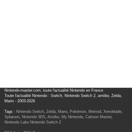
Nintendo-master.com, toute l'actualité Nintendo en France
Toute l'actualité Nintendo : Switch, Nintendo Switch 2, amiibo, Zelda,
Mario - 2003-2026
Tags :
Nintendo Switch
,
Zelda
,
Mario
,
Pokémon
,
Metroid
,
Xenoblade
,
Splatoon
,
Nintendo 3DS
,
Amiibo
,
My Nintendo
,
Cartoon Master
,
Nintendo Labo
Nintendo Switch 2