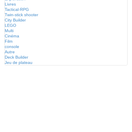
Livres
Tactical-RPG
Twin-stick shooter
City Builder
LEGO
Multi
Cinéma
Film
console
Autre
Deck Builder
Jeu de plateau