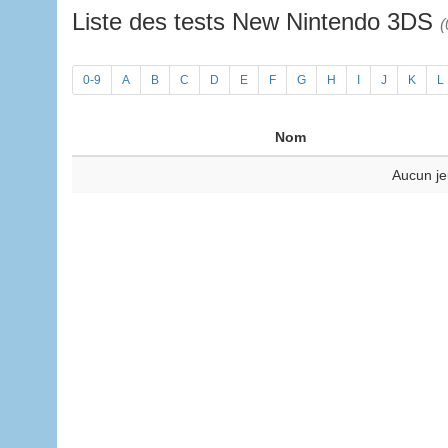
Liste des tests New Nintendo 3DS
(
0-9
A
B
C
D
E
F
G
H
I
J
K
L
Nom
Aucun je