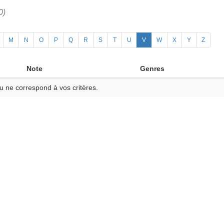
0)
M
N
O
P
Q
R
S
T
U
V
W
X
Y
Z
Note
Genres
u ne correspond à vos critères.