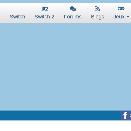
s
Switch
Switch 2
Forums
Blogs
Jeux