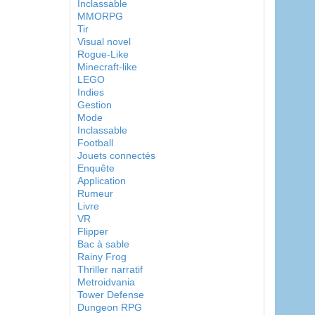
Inclassable
MMORPG
Tir
Visual novel
Rogue-Like
Minecraft-like
LEGO
Indies
Gestion
Mode
Inclassable
Football
Jouets connectés
Enquête
Application
Rumeur
Livre
VR
Flipper
Bac à sable
Rainy Frog
Thriller narratif
Metroidvania
Tower Defense
Dungeon RPG