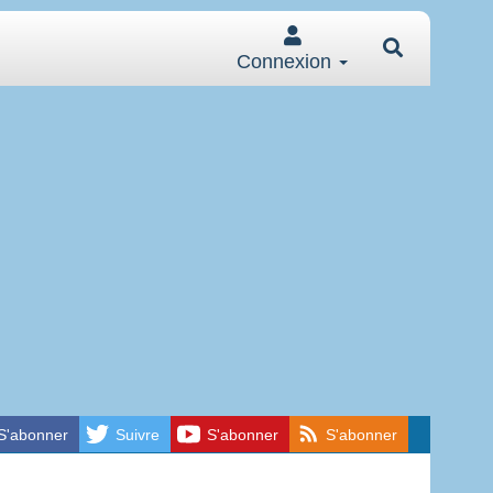
Connexion
S'abonner
Suivre
S'abonner
S'abonner