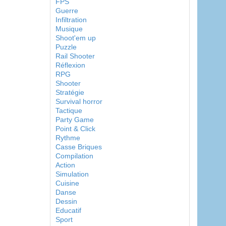
FPS
Guerre
Infiltration
Musique
Shoot'em up
Puzzle
Rail Shooter
Réflexion
RPG
Shooter
Stratégie
Survival horror
Tactique
Party Game
Point & Click
Rythme
Casse Briques
Compilation
Action
Simulation
Cuisine
Danse
Dessin
Educatif
Sport