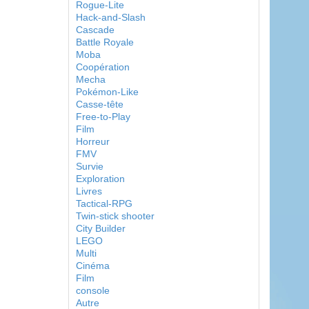
Rogue-Lite
Hack-and-Slash
Cascade
Battle Royale
Moba
Coopération
Mecha
Pokémon-Like
Casse-tête
Free-to-Play
Film
Horreur
FMV
Survie
Exploration
Livres
Tactical-RPG
Twin-stick shooter
City Builder
LEGO
Multi
Cinéma
Film
console
Autre