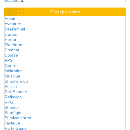
Société
(2)
Filtrer par genre
Arcade
Aventure
Beat'em all
Cartes
Horror
Plateforme
Combat
Course
FPS
Guerre
Infiltration
Musique
Shoot'em up
Puzzle
Rail Shooter
Réflexion
RPG
Shooter
Stratégie
Survival horror
Tactique
Party Game