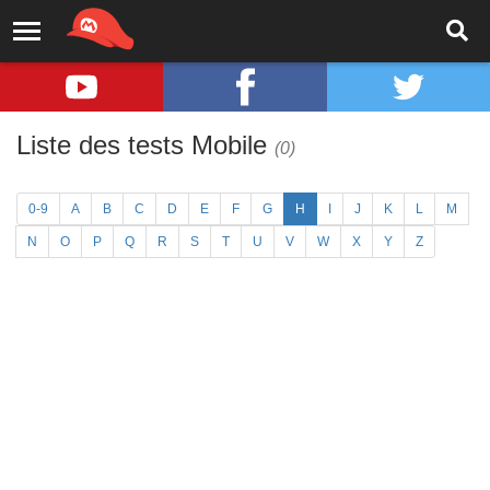
Liste des tests Mobile
(0)
0-9
A
B
C
D
E
F
G
H
I
J
K
L
M
N
O
P
Q
R
S
T
U
V
W
X
Y
Z