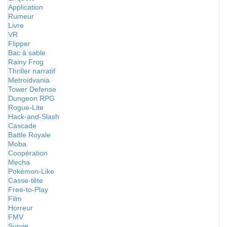
Application
Rumeur
Livre
VR
Flipper
Bac à sable
Rainy Frog
Thriller narratif
Metroidvania
Tower Defense
Dungeon RPG
Rogue-Lite
Hack-and-Slash
Cascade
Battle Royale
Moba
Coopération
Mecha
Pokémon-Like
Casse-tête
Free-to-Play
Film
Horreur
FMV
Survie