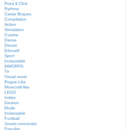
Point & Click
Rythme
Casse Briques
Compilation
Action
Simulation
Cuisine
Danse
Dessin
Educatif
Sport
Inclassable
MMORPG
Tir
Visual novel
Rogue-Like
Minecraft-like
LEGO
Indies
Gestion
Mode
Inclassable
Football
Jouets connectés
Enquête