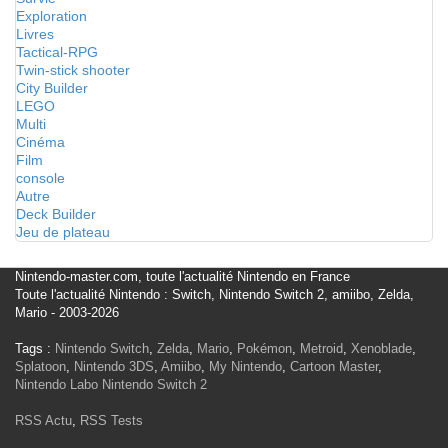
Exploration
Livres
Tactical-RPG
Twin-stick shooter
City Builder
LEGO
Multi
Cinéma
Film
console
Autre
Deck Builder
Jeu de plateau
Nintendo-master.com, toute l'actualité Nintendo en France
Toute l'actualité Nintendo : Switch, Nintendo Switch 2, amiibo, Zelda,
Mario - 2003-2026
Tags :
Nintendo Switch
,
Zelda
,
Mario
,
Pokémon
,
Metroid
,
Xenoblade
,
Splatoon
,
Nintendo 3DS
,
Amiibo
,
My Nintendo
,
Cartoon Master
,
Nintendo Labo
Nintendo Switch 2
RSS Actu
,
RSS Tests