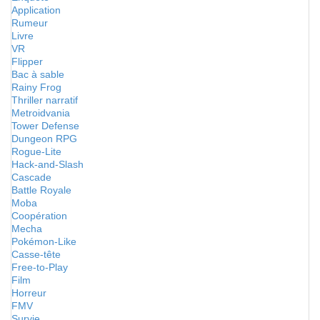
Application
Rumeur
Livre
VR
Flipper
Bac à sable
Rainy Frog
Thriller narratif
Metroidvania
Tower Defense
Dungeon RPG
Rogue-Lite
Hack-and-Slash
Cascade
Battle Royale
Moba
Coopération
Mecha
Pokémon-Like
Casse-tête
Free-to-Play
Film
Horreur
FMV
Survie