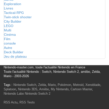
Exploration
Livres
Tactical-RPG
Twin-stick shooter
City Builder
LEGO
Multi
Cinéma
Film
console
Autre
Deck Builder
Jeu de plateau
Nintendo-master.com, toute l'actualité Nintendo en France
Toute l'actualité Nintendo : Switch, Nintendo Switch 2, amiibo, Zelda,
Mario - 2003-2026
Tags :
Nintendo Switch
,
Zelda
,
Mario
,
Pokémon
,
Metroid
,
Xenoblade
,
Splatoon
,
Nintendo 3DS
,
Amiibo
,
My Nintendo
,
Cartoon Master
,
Nintendo Labo
Nintendo Switch 2
RSS Actu
,
RSS Tests