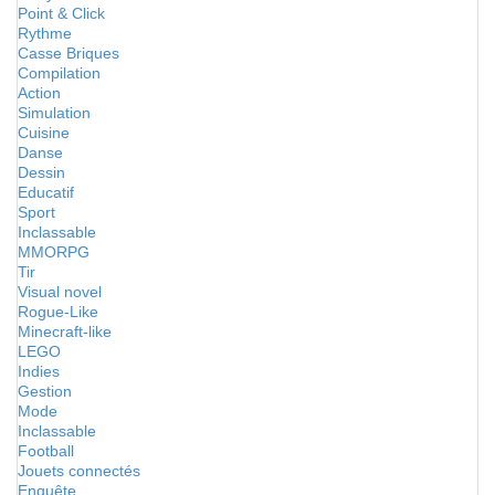
Point & Click
Rythme
Casse Briques
Compilation
Action
Simulation
Cuisine
Danse
Dessin
Educatif
Sport
Inclassable
MMORPG
Tir
Visual novel
Rogue-Like
Minecraft-like
LEGO
Indies
Gestion
Mode
Inclassable
Football
Jouets connectés
Enquête