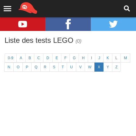
Liste des tests LEGO
(0)
0-9
A
B
C
D
E
F
G
H
I
J
K
L
M
N
O
P
Q
R
S
T
U
V
W
X
Y
Z