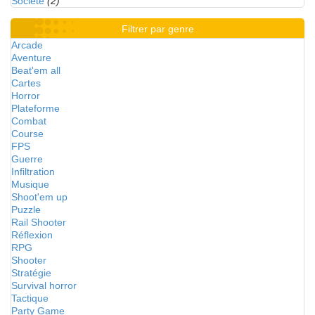
Société
(2)
Filtrer par genre
Arcade
Aventure
Beat'em all
Cartes
Horror
Plateforme
Combat
Course
FPS
Guerre
Infiltration
Musique
Shoot'em up
Puzzle
Rail Shooter
Réflexion
RPG
Shooter
Stratégie
Survival horror
Tactique
Party Game