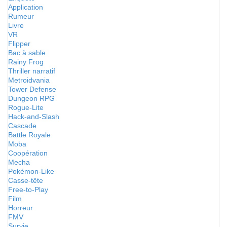
Application
Rumeur
Livre
VR
Flipper
Bac à sable
Rainy Frog
Thriller narratif
Metroidvania
Tower Defense
Dungeon RPG
Rogue-Lite
Hack-and-Slash
Cascade
Battle Royale
Moba
Coopération
Mecha
Pokémon-Like
Casse-tête
Free-to-Play
Film
Horreur
FMV
Survie