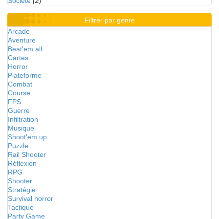
Société
(2)
Filtrer par genre
Arcade
Aventure
Beat'em all
Cartes
Horror
Plateforme
Combat
Course
FPS
Guerre
Infiltration
Musique
Shoot'em up
Puzzle
Rail Shooter
Réflexion
RPG
Shooter
Stratégie
Survival horror
Tactique
Party Game