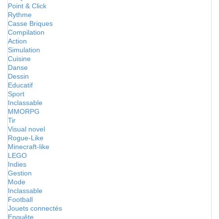
Point & Click
Rythme
Casse Briques
Compilation
Action
Simulation
Cuisine
Danse
Dessin
Educatif
Sport
Inclassable
MMORPG
Tir
Visual novel
Rogue-Like
Minecraft-like
LEGO
Indies
Gestion
Mode
Inclassable
Football
Jouets connectés
Enquête