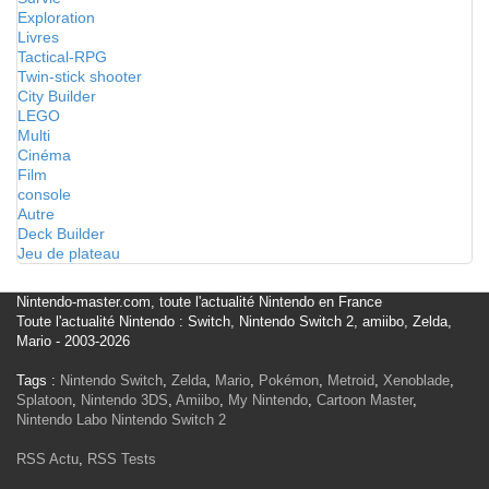
Exploration
Livres
Tactical-RPG
Twin-stick shooter
City Builder
LEGO
Multi
Cinéma
Film
console
Autre
Deck Builder
Jeu de plateau
Nintendo-master.com, toute l'actualité Nintendo en France
Toute l'actualité Nintendo : Switch, Nintendo Switch 2, amiibo, Zelda,
Mario - 2003-2026
Tags :
Nintendo Switch
,
Zelda
,
Mario
,
Pokémon
,
Metroid
,
Xenoblade
,
Splatoon
,
Nintendo 3DS
,
Amiibo
,
My Nintendo
,
Cartoon Master
,
Nintendo Labo
Nintendo Switch 2
RSS Actu
,
RSS Tests