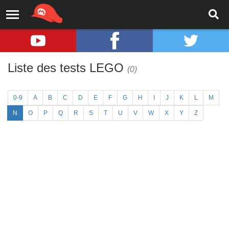
Liste des tests LEGO
(0)
0-9
A
B
C
D
E
F
G
H
I
J
K
L
M
N
O
P
Q
R
S
T
U
V
W
X
Y
Z