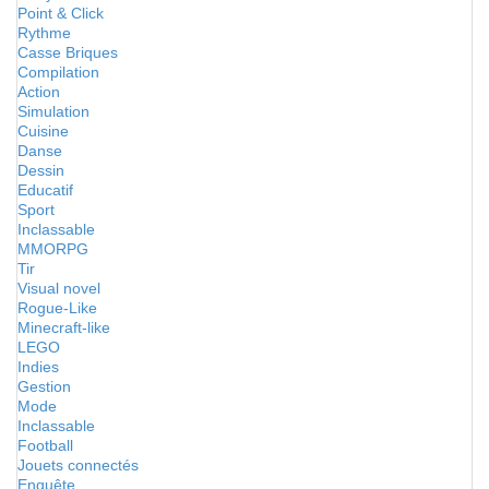
Point & Click
Rythme
Casse Briques
Compilation
Action
Simulation
Cuisine
Danse
Dessin
Educatif
Sport
Inclassable
MMORPG
Tir
Visual novel
Rogue-Like
Minecraft-like
LEGO
Indies
Gestion
Mode
Inclassable
Football
Jouets connectés
Enquête