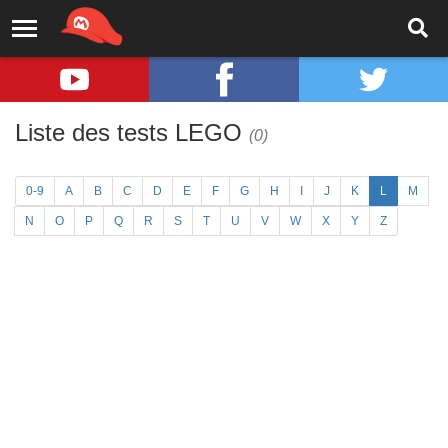
Liste des tests LEGO
(0)
0-9
A
B
C
D
E
F
G
H
I
J
K
L
M
N
O
P
Q
R
S
T
U
V
W
X
Y
Z