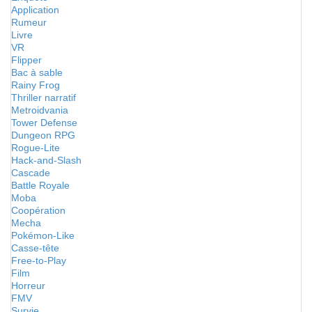
Application
Rumeur
Livre
VR
Flipper
Bac à sable
Rainy Frog
Thriller narratif
Metroidvania
Tower Defense
Dungeon RPG
Rogue-Lite
Hack-and-Slash
Cascade
Battle Royale
Moba
Coopération
Mecha
Pokémon-Like
Casse-tête
Free-to-Play
Film
Horreur
FMV
Survie