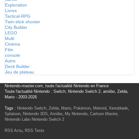
Exploration
Livres
Tactical-RPG
Twin-stick shooter
City Builder
LEGO
Multi
Cinéma
Film
console
Autre
Deck Builder
Jeu de plateau
Nintendo-master.com, toute l'actualité Nintendo en France
Toute l'actualité Nintendo : Switch, Nintendo Switch 2, amiibo, Zelda,
Mario - 2003-2026
Tags :
Nintendo Switch
,
Zelda
,
Mario
,
Pokémon
,
Metroid
,
Xenoblade
,
Splatoon
,
Nintendo 3DS
,
Amiibo
,
My Nintendo
,
Cartoon Master
,
Nintendo Labo
Nintendo Switch 2
RSS Actu
,
RSS Tests