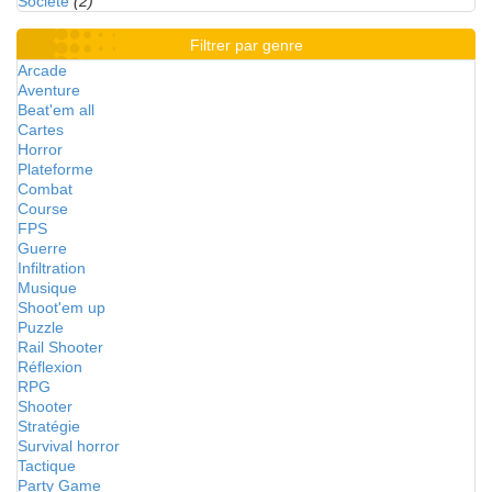
Société
(2)
Filtrer par genre
Arcade
Aventure
Beat'em all
Cartes
Horror
Plateforme
Combat
Course
FPS
Guerre
Infiltration
Musique
Shoot'em up
Puzzle
Rail Shooter
Réflexion
RPG
Shooter
Stratégie
Survival horror
Tactique
Party Game