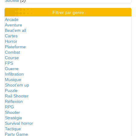
Société
(2)
Filtrer par genre
Arcade
Aventure
Beat'em all
Cartes
Horror
Plateforme
Combat
Course
FPS
Guerre
Infiltration
Musique
Shoot'em up
Puzzle
Rail Shooter
Réflexion
RPG
Shooter
Stratégie
Survival horror
Tactique
Party Game