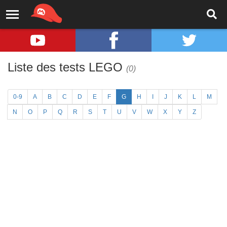
Liste des tests LEGO
(0)
0-9
A
B
C
D
E
F
G
H
I
J
K
L
M
N
O
P
Q
R
S
T
U
V
W
X
Y
Z