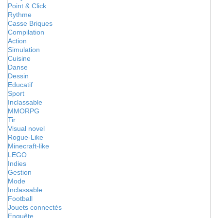
Point & Click
Rythme
Casse Briques
Compilation
Action
Simulation
Cuisine
Danse
Dessin
Educatif
Sport
Inclassable
MMORPG
Tir
Visual novel
Rogue-Like
Minecraft-like
LEGO
Indies
Gestion
Mode
Inclassable
Football
Jouets connectés
Enquête