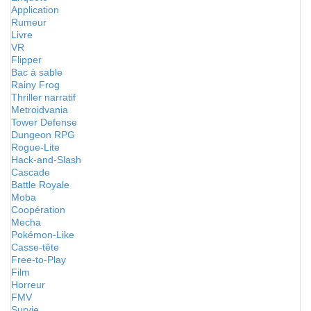
Application
Rumeur
Livre
VR
Flipper
Bac à sable
Rainy Frog
Thriller narratif
Metroidvania
Tower Defense
Dungeon RPG
Rogue-Lite
Hack-and-Slash
Cascade
Battle Royale
Moba
Coopération
Mecha
Pokémon-Like
Casse-tête
Free-to-Play
Film
Horreur
FMV
Survie