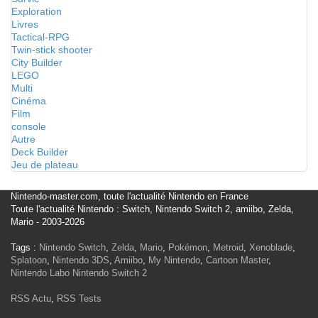
Exploration
Livres
Tactical-RPG
Twin-stick shooter
City Builder
LEGO
Multi
Cinéma
Film
console
Autre
Deck Builder
Jeu de plateau
Nintendo-master.com, toute l'actualité Nintendo en France
Toute l'actualité Nintendo : Switch, Nintendo Switch 2, amiibo, Zelda,
Mario - 2003-2026
Tags :
Nintendo Switch
,
Zelda
,
Mario
,
Pokémon
,
Metroid
,
Xenoblade
,
Splatoon
,
Nintendo 3DS
,
Amiibo
,
My Nintendo
,
Cartoon Master
,
Nintendo Labo
Nintendo Switch 2
RSS Actu
,
RSS Tests