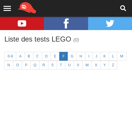
Liste des tests LEGO
(0)
0-9
A
B
C
D
E
F
G
H
I
J
K
L
M
N
O
P
Q
R
S
T
U
V
W
X
Y
Z