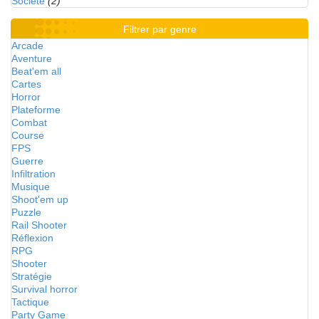
Société
(2)
Filtrer par genre
Arcade
Aventure
Beat'em all
Cartes
Horror
Plateforme
Combat
Course
FPS
Guerre
Infiltration
Musique
Shoot'em up
Puzzle
Rail Shooter
Réflexion
RPG
Shooter
Stratégie
Survival horror
Tactique
Party Game