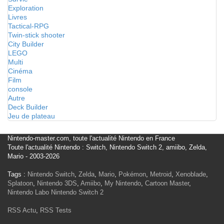
Exploration
Livres
Tactical-RPG
Twin-stick shooter
City Builder
LEGO
Multi
Cinéma
Film
console
Autre
Deck Builder
Jeu de plateau
Nintendo-master.com, toute l'actualité Nintendo en France
Toute l'actualité Nintendo : Switch, Nintendo Switch 2, amiibo, Zelda,
Mario - 2003-2026
Tags :
Nintendo Switch
,
Zelda
,
Mario
,
Pokémon
,
Metroid
,
Xenoblade
,
Splatoon
,
Nintendo 3DS
,
Amiibo
,
My Nintendo
,
Cartoon Master
,
Nintendo Labo
Nintendo Switch 2
RSS Actu
,
RSS Tests