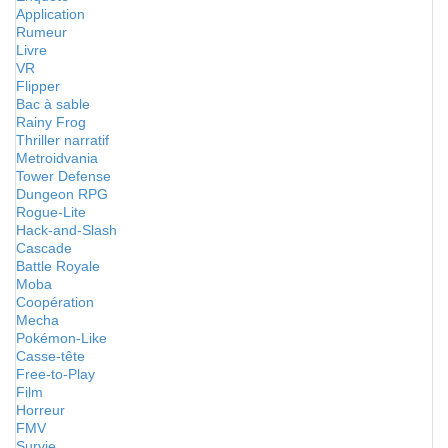
Application
Rumeur
Livre
VR
Flipper
Bac à sable
Rainy Frog
Thriller narratif
Metroidvania
Tower Defense
Dungeon RPG
Rogue-Lite
Hack-and-Slash
Cascade
Battle Royale
Moba
Coopération
Mecha
Pokémon-Like
Casse-tête
Free-to-Play
Film
Horreur
FMV
Survie