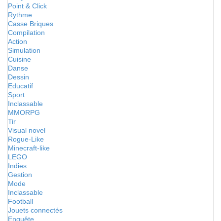
Point & Click
Rythme
Casse Briques
Compilation
Action
Simulation
Cuisine
Danse
Dessin
Educatif
Sport
Inclassable
MMORPG
Tir
Visual novel
Rogue-Like
Minecraft-like
LEGO
Indies
Gestion
Mode
Inclassable
Football
Jouets connectés
Enquête