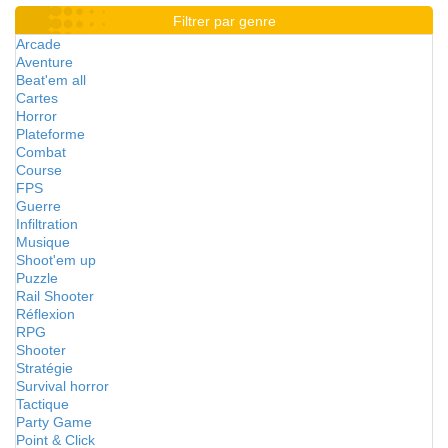
Filtrer par genre
Arcade
Aventure
Beat'em all
Cartes
Horror
Plateforme
Combat
Course
FPS
Guerre
Infiltration
Musique
Shoot'em up
Puzzle
Rail Shooter
Réflexion
RPG
Shooter
Stratégie
Survival horror
Tactique
Party Game
Point & Click