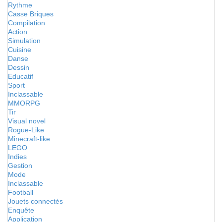
Rythme
Casse Briques
Compilation
Action
Simulation
Cuisine
Danse
Dessin
Educatif
Sport
Inclassable
MMORPG
Tir
Visual novel
Rogue-Like
Minecraft-like
LEGO
Indies
Gestion
Mode
Inclassable
Football
Jouets connectés
Enquête
Application