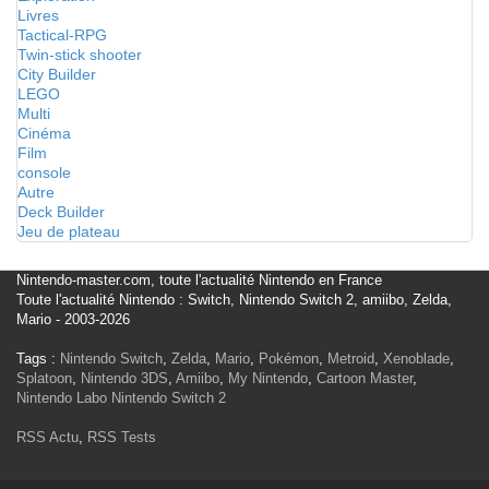
Livres
Tactical-RPG
Twin-stick shooter
City Builder
LEGO
Multi
Cinéma
Film
console
Autre
Deck Builder
Jeu de plateau
Nintendo-master.com, toute l'actualité Nintendo en France
Toute l'actualité Nintendo : Switch, Nintendo Switch 2, amiibo, Zelda,
Mario - 2003-2026
Tags :
Nintendo Switch
,
Zelda
,
Mario
,
Pokémon
,
Metroid
,
Xenoblade
,
Splatoon
,
Nintendo 3DS
,
Amiibo
,
My Nintendo
,
Cartoon Master
,
Nintendo Labo
Nintendo Switch 2
RSS Actu
,
RSS Tests