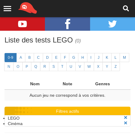
Liste des tests LEGO
(0)
0-9
A
B
C
D
E
F
G
H
I
J
K
L
M
N
O
P
Q
R
S
T
U
V
W
X
Y
Z
Nom
Note
Genres
Aucun jeu ne correspond à vos critères.
Filtres actifs
LEGO
Cinéma