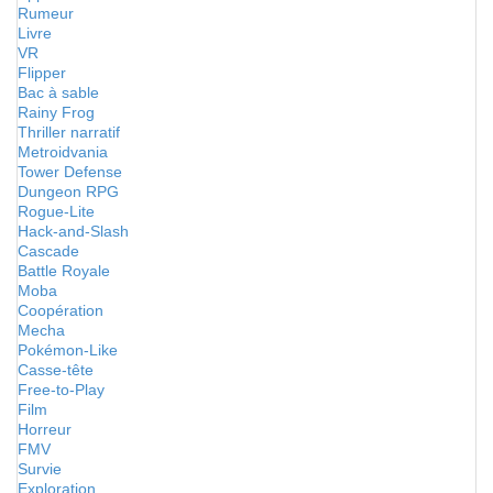
Rumeur
Livre
VR
Flipper
Bac à sable
Rainy Frog
Thriller narratif
Metroidvania
Tower Defense
Dungeon RPG
Rogue-Lite
Hack-and-Slash
Cascade
Battle Royale
Moba
Coopération
Mecha
Pokémon-Like
Casse-tête
Free-to-Play
Film
Horreur
FMV
Survie
Exploration