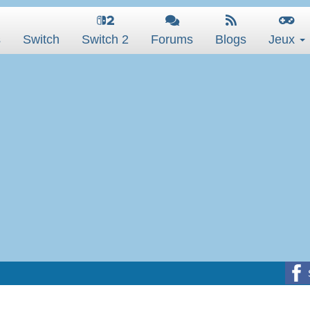
s
Switch
Switch 2
Forums
Blogs
Jeux