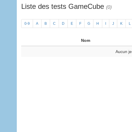
Liste des tests GameCube
(0)
0-9
A
B
C
D
E
F
G
H
I
J
K
L
Nom
Aucun je