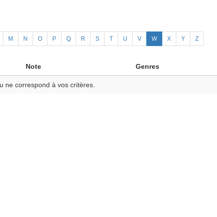
M
N
O
P
Q
R
S
T
U
V
W
X
Y
Z
Note
Genres
u ne correspond à vos critères.