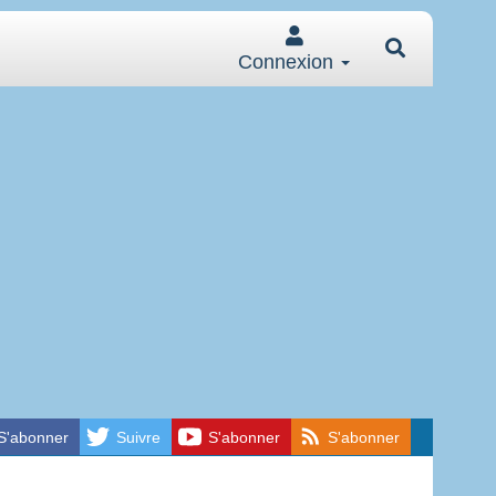
Connexion
S'abonner
Suivre
S'abonner
S'abonner