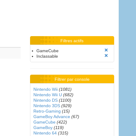
Filtres actifs
GameCube
Inclassable
Filtrer par console
Nintendo Wii
(1081)
Nintendo Wii U
(682)
Nintendo DS
(1100)
Nintendo 3DS
(929)
Retro-Gaming
(15)
GameBoy Advance
(67)
GameCube
(422)
GameBoy
(119)
Nintendo 64
(315)