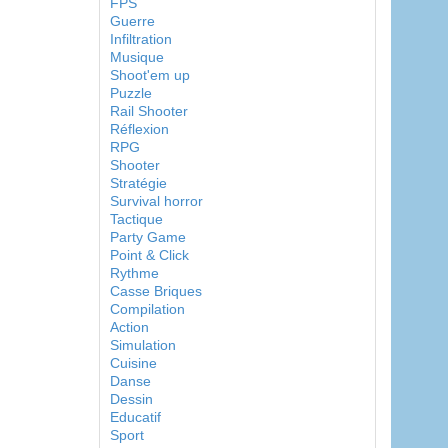
FPS
Guerre
Infiltration
Musique
Shoot'em up
Puzzle
Rail Shooter
Réflexion
RPG
Shooter
Stratégie
Survival horror
Tactique
Party Game
Point & Click
Rythme
Casse Briques
Compilation
Action
Simulation
Cuisine
Danse
Dessin
Educatif
Sport