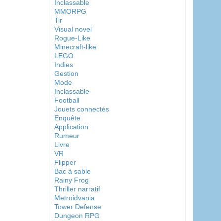
Inclassable
MMORPG
Tir
Visual novel
Rogue-Like
Minecraft-like
LEGO
Indies
Gestion
Mode
Inclassable
Football
Jouets connectés
Enquête
Application
Rumeur
Livre
VR
Flipper
Bac à sable
Rainy Frog
Thriller narratif
Metroidvania
Tower Defense
Dungeon RPG