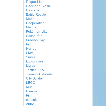
Rogue-Lite
Hack-and-Slash
Cascade
Battle Royale
Moba
Coopération
Mecha
Pokémon-Like
Casse-tête
Free-to-Play
Film
Horreur
FMV
Survie
Exploration
Livres
Tactical-RPG
Twin-stick shooter
City Builder
LEGO
Multi
Cinéma
Film
console
Autre