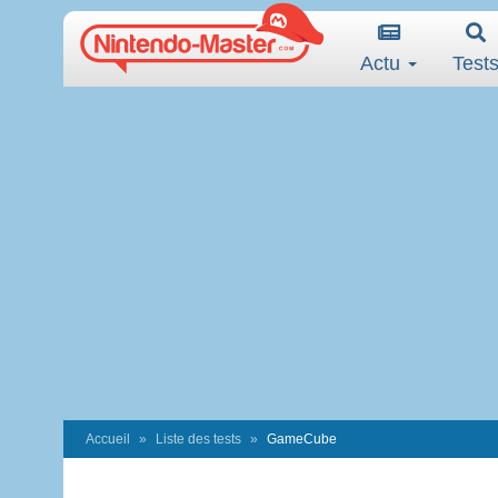
Actu
Test
Accueil
Liste des tests
GameCube