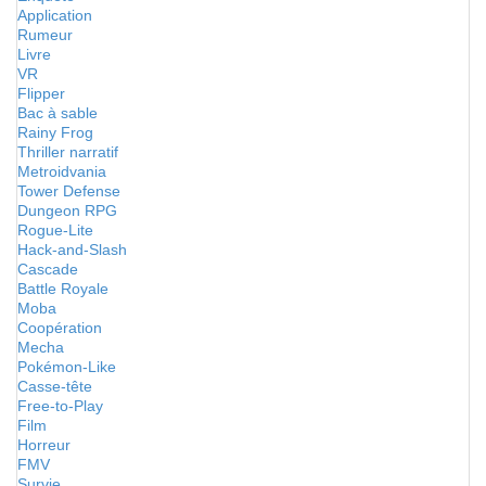
Application
Rumeur
Livre
VR
Flipper
Bac à sable
Rainy Frog
Thriller narratif
Metroidvania
Tower Defense
Dungeon RPG
Rogue-Lite
Hack-and-Slash
Cascade
Battle Royale
Moba
Coopération
Mecha
Pokémon-Like
Casse-tête
Free-to-Play
Film
Horreur
FMV
Survie