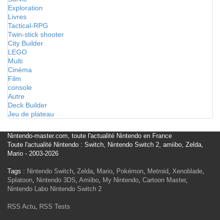
Exploration
Livres
Tactical-RPG
Twin-stick shooter
City Builder
LEGO
Multi
Cinéma
Film
console
Autre
Deck Builder
Jeu de plateau
Nintendo-master.com, toute l'actualité Nintendo en France
Toute l'actualité Nintendo : Switch, Nintendo Switch 2, amiibo, Zelda,
Mario - 2003-2026
Tags :
Nintendo Switch
,
Zelda
,
Mario
,
Pokémon
,
Metroid
,
Xenoblade
,
Splatoon
,
Nintendo 3DS
,
Amiibo
,
My Nintendo
,
Cartoon Master
,
Nintendo Labo
Nintendo Switch 2
RSS Actu
,
RSS Tests