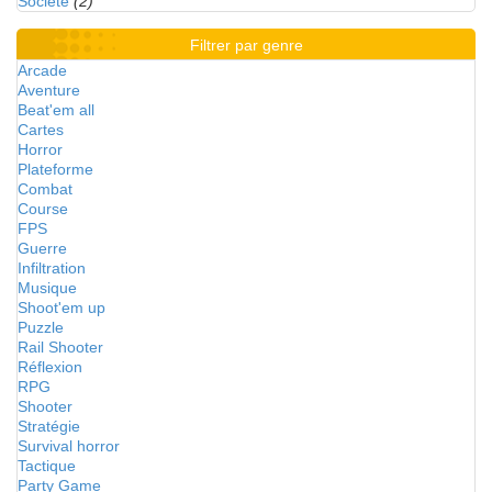
Société
(2)
Filtrer par genre
Arcade
Aventure
Beat'em all
Cartes
Horror
Plateforme
Combat
Course
FPS
Guerre
Infiltration
Musique
Shoot'em up
Puzzle
Rail Shooter
Réflexion
RPG
Shooter
Stratégie
Survival horror
Tactique
Party Game