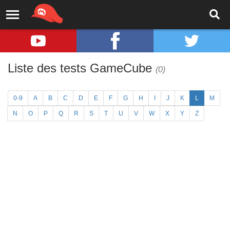
Liste des tests GameCube
(0)
0-9
A
B
C
D
E
F
G
H
I
J
K
L
M
N
O
P
Q
R
S
T
U
V
W
X
Y
Z