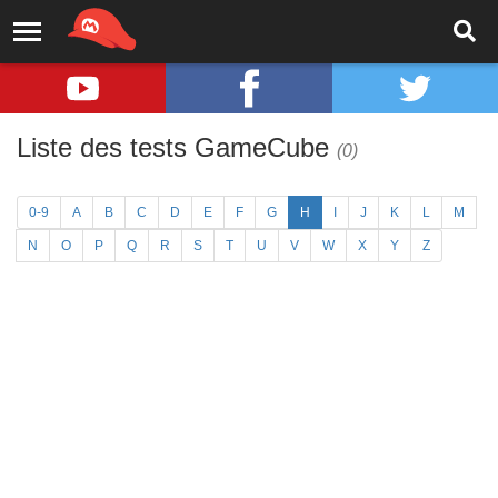
Liste des tests GameCube
(0)
0-9
A
B
C
D
E
F
G
H
I
J
K
L
M
N
O
P
Q
R
S
T
U
V
W
X
Y
Z