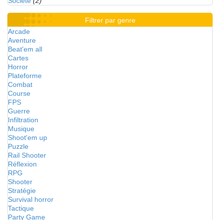
Société
(2)
Filtrer par genre
Arcade
Aventure
Beat'em all
Cartes
Horror
Plateforme
Combat
Course
FPS
Guerre
Infiltration
Musique
Shoot'em up
Puzzle
Rail Shooter
Réflexion
RPG
Shooter
Stratégie
Survival horror
Tactique
Party Game