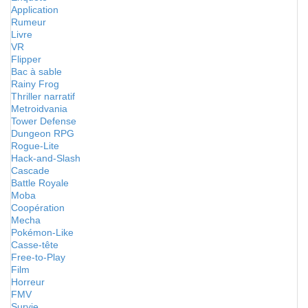
Application
Rumeur
Livre
VR
Flipper
Bac à sable
Rainy Frog
Thriller narratif
Metroidvania
Tower Defense
Dungeon RPG
Rogue-Lite
Hack-and-Slash
Cascade
Battle Royale
Moba
Coopération
Mecha
Pokémon-Like
Casse-tête
Free-to-Play
Film
Horreur
FMV
Survie