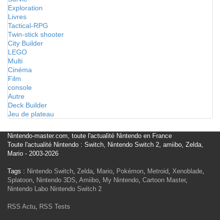
Exploration
Livres
Tactical-RPG
Twin-stick shooter
City Builder
LEGO
Multi
Cinéma
Film
console
Autre
Deck Builder
Jeu de plateau
Nintendo-master.com, toute l'actualité Nintendo en France
Toute l'actualité Nintendo : Switch, Nintendo Switch 2, amiibo, Zelda,
Mario - 2003-2026
Tags :
Nintendo Switch
,
Zelda
,
Mario
,
Pokémon
,
Metroid
,
Xenoblade
,
Splatoon
,
Nintendo 3DS
,
Amiibo
,
My Nintendo
,
Cartoon Master
,
Nintendo Labo
Nintendo Switch 2
RSS Actu
,
RSS Tests