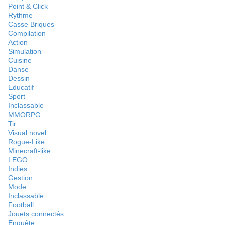
Point & Click
Rythme
Casse Briques
Compilation
Action
Simulation
Cuisine
Danse
Dessin
Educatif
Sport
Inclassable
MMORPG
Tir
Visual novel
Rogue-Like
Minecraft-like
LEGO
Indies
Gestion
Mode
Inclassable
Football
Jouets connectés
Enquête