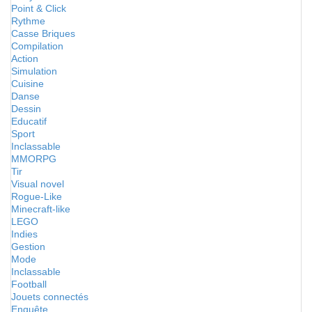
Point & Click
Rythme
Casse Briques
Compilation
Action
Simulation
Cuisine
Danse
Dessin
Educatif
Sport
Inclassable
MMORPG
Tir
Visual novel
Rogue-Like
Minecraft-like
LEGO
Indies
Gestion
Mode
Inclassable
Football
Jouets connectés
Enquête