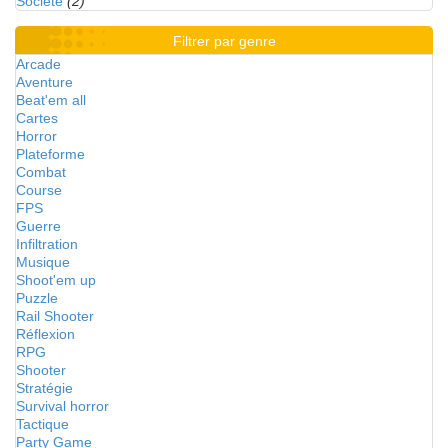
Société
(2)
Filtrer par genre
Arcade
Aventure
Beat'em all
Cartes
Horror
Plateforme
Combat
Course
FPS
Guerre
Infiltration
Musique
Shoot'em up
Puzzle
Rail Shooter
Réflexion
RPG
Shooter
Stratégie
Survival horror
Tactique
Party Game