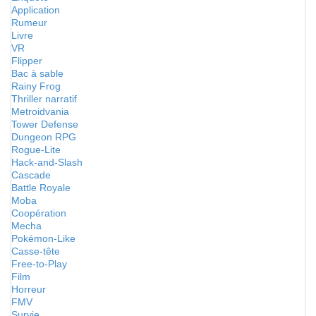
Application
Rumeur
Livre
VR
Flipper
Bac à sable
Rainy Frog
Thriller narratif
Metroidvania
Tower Defense
Dungeon RPG
Rogue-Lite
Hack-and-Slash
Cascade
Battle Royale
Moba
Coopération
Mecha
Pokémon-Like
Casse-tête
Free-to-Play
Film
Horreur
FMV
Survie