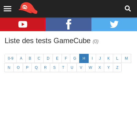
Liste des tests GameCube
(0)
0-9
A
B
C
D
E
F
G
H
I
J
K
L
M
N
O
P
Q
R
S
T
U
V
W
X
Y
Z