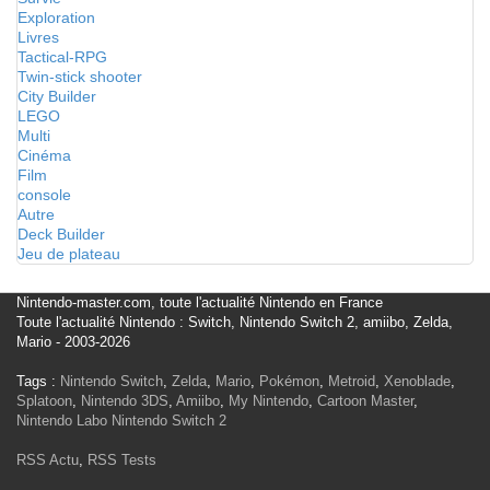
Exploration
Livres
Tactical-RPG
Twin-stick shooter
City Builder
LEGO
Multi
Cinéma
Film
console
Autre
Deck Builder
Jeu de plateau
Nintendo-master.com, toute l'actualité Nintendo en France
Toute l'actualité Nintendo : Switch, Nintendo Switch 2, amiibo, Zelda,
Mario - 2003-2026
Tags :
Nintendo Switch
,
Zelda
,
Mario
,
Pokémon
,
Metroid
,
Xenoblade
,
Splatoon
,
Nintendo 3DS
,
Amiibo
,
My Nintendo
,
Cartoon Master
,
Nintendo Labo
Nintendo Switch 2
RSS Actu
,
RSS Tests