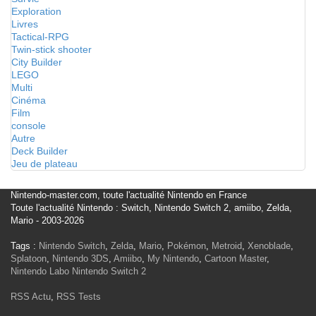
Exploration
Livres
Tactical-RPG
Twin-stick shooter
City Builder
LEGO
Multi
Cinéma
Film
console
Autre
Deck Builder
Jeu de plateau
Nintendo-master.com, toute l'actualité Nintendo en France
Toute l'actualité Nintendo : Switch, Nintendo Switch 2, amiibo, Zelda,
Mario - 2003-2026
Tags :
Nintendo Switch
,
Zelda
,
Mario
,
Pokémon
,
Metroid
,
Xenoblade
,
Splatoon
,
Nintendo 3DS
,
Amiibo
,
My Nintendo
,
Cartoon Master
,
Nintendo Labo
Nintendo Switch 2
RSS Actu
,
RSS Tests