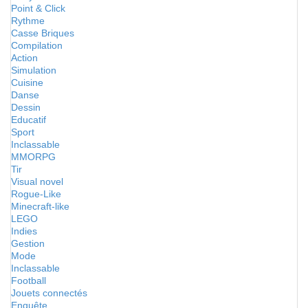
Point & Click
Rythme
Casse Briques
Compilation
Action
Simulation
Cuisine
Danse
Dessin
Educatif
Sport
Inclassable
MMORPG
Tir
Visual novel
Rogue-Like
Minecraft-like
LEGO
Indies
Gestion
Mode
Inclassable
Football
Jouets connectés
Enquête