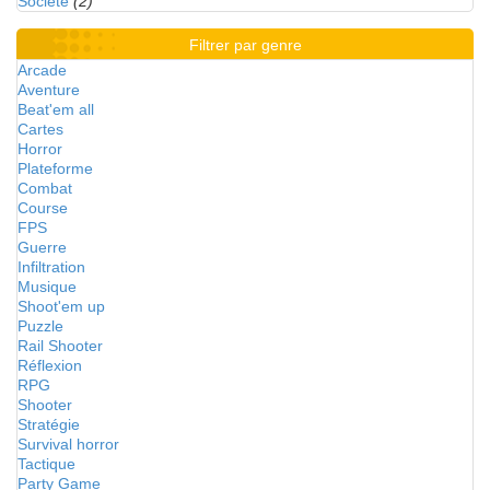
Société
(2)
Filtrer par genre
Arcade
Aventure
Beat'em all
Cartes
Horror
Plateforme
Combat
Course
FPS
Guerre
Infiltration
Musique
Shoot'em up
Puzzle
Rail Shooter
Réflexion
RPG
Shooter
Stratégie
Survival horror
Tactique
Party Game