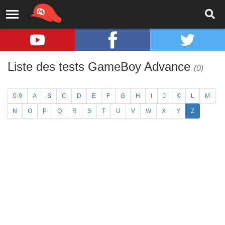
Liste des tests GameBoy Advance
(0)
0-9
A
B
C
D
E
F
G
H
I
J
K
L
M
N
O
P
Q
R
S
T
U
V
W
X
Y
Z