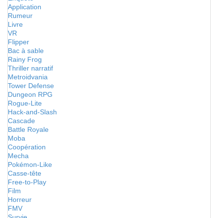
Application
Rumeur
Livre
VR
Flipper
Bac à sable
Rainy Frog
Thriller narratif
Metroidvania
Tower Defense
Dungeon RPG
Rogue-Lite
Hack-and-Slash
Cascade
Battle Royale
Moba
Coopération
Mecha
Pokémon-Like
Casse-tête
Free-to-Play
Film
Horreur
FMV
Survie