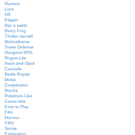
Rumeur
Livre
VR
Flipper
Bac à sable
Rainy Frog
Thriller narratif
Metroidvania
Tower Defense
Dungeon RPG
Rogue-Lite
Hack-and-Slash
Cascade
Battle Royale
Moba
Coopération
Mecha
Pokémon-Like
Casse-tête
Free-to-Play
Film
Horreur
FMV
Survie
Exploration