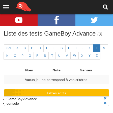
Liste des tests GameBoy Advance
(0)
0-9
A
B
C
D
E
F
G
H
I
J
K
L
M
N
O
P
Q
R
S
T
U
V
W
X
Y
Z
Nom
Note
Genres
Aucun jeu ne correspond à vos critères.
Filtres actifs
GameBoy Advance
console