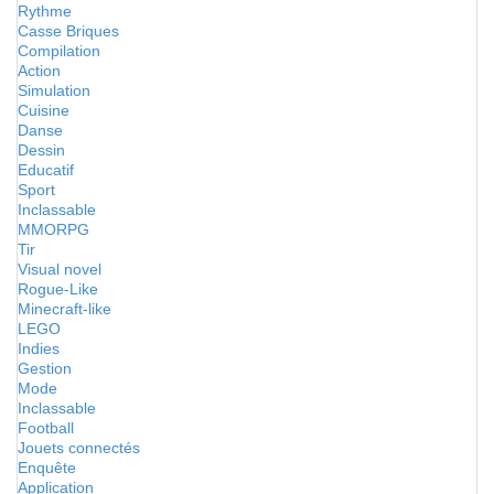
Rythme
Casse Briques
Compilation
Action
Simulation
Cuisine
Danse
Dessin
Educatif
Sport
Inclassable
MMORPG
Tir
Visual novel
Rogue-Like
Minecraft-like
LEGO
Indies
Gestion
Mode
Inclassable
Football
Jouets connectés
Enquête
Application