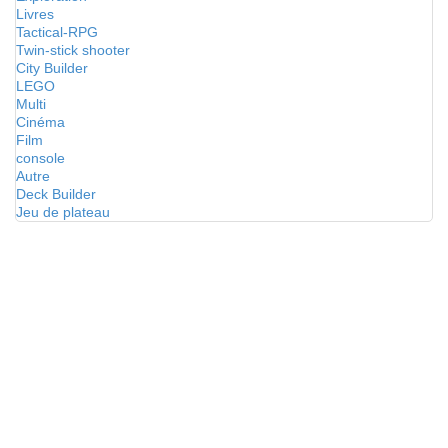
Livres
Tactical-RPG
Twin-stick shooter
City Builder
LEGO
Multi
Cinéma
Film
console
Autre
Deck Builder
Jeu de plateau