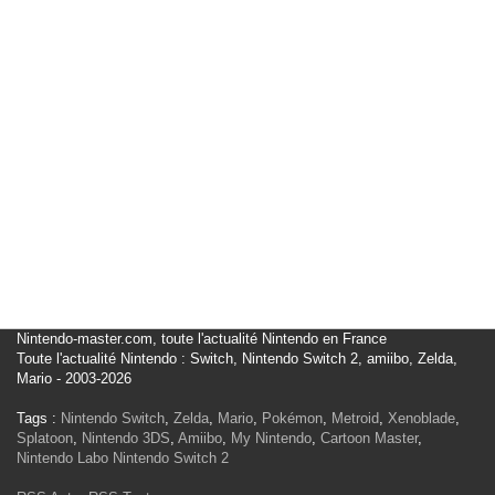
Nintendo-master.com, toute l'actualité Nintendo en France
Toute l'actualité Nintendo : Switch, Nintendo Switch 2, amiibo, Zelda,
Mario - 2003-2026
Tags :
Nintendo Switch
,
Zelda
,
Mario
,
Pokémon
,
Metroid
,
Xenoblade
,
Splatoon
,
Nintendo 3DS
,
Amiibo
,
My Nintendo
,
Cartoon Master
,
Nintendo Labo
Nintendo Switch 2