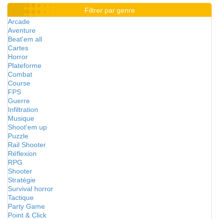
Filtrer par genre
Arcade
Aventure
Beat'em all
Cartes
Horror
Plateforme
Combat
Course
FPS
Guerre
Infiltration
Musique
Shoot'em up
Puzzle
Rail Shooter
Réflexion
RPG
Shooter
Stratégie
Survival horror
Tactique
Party Game
Point & Click