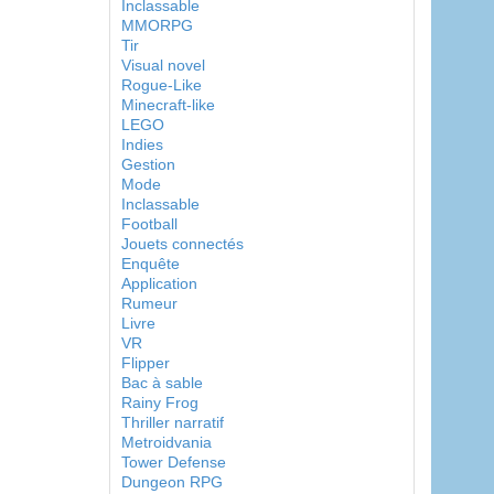
Inclassable
MMORPG
Tir
Visual novel
Rogue-Like
Minecraft-like
LEGO
Indies
Gestion
Mode
Inclassable
Football
Jouets connectés
Enquête
Application
Rumeur
Livre
VR
Flipper
Bac à sable
Rainy Frog
Thriller narratif
Metroidvania
Tower Defense
Dungeon RPG