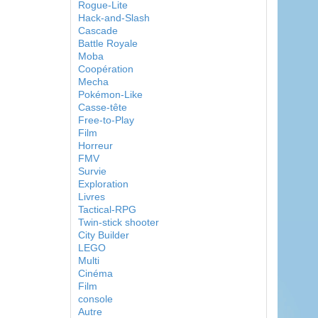
Rogue-Lite
Hack-and-Slash
Cascade
Battle Royale
Moba
Coopération
Mecha
Pokémon-Like
Casse-tête
Free-to-Play
Film
Horreur
FMV
Survie
Exploration
Livres
Tactical-RPG
Twin-stick shooter
City Builder
LEGO
Multi
Cinéma
Film
console
Autre