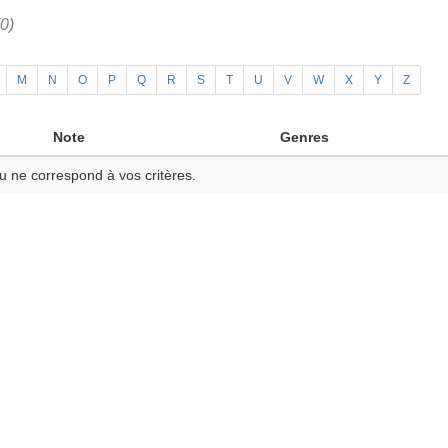
(0)
M
N
O
P
Q
R
S
T
U
V
W
X
Y
Z
Note
Genres
u ne correspond à vos critères.