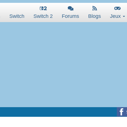
s
Switch
Switch 2
Forums
Blogs
Jeux