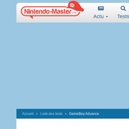
Actu
Test
Accueil
Liste des tests
GameBoy Advance