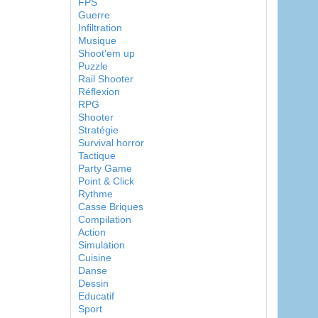
FPS
Guerre
Infiltration
Musique
Shoot'em up
Puzzle
Rail Shooter
Réflexion
RPG
Shooter
Stratégie
Survival horror
Tactique
Party Game
Point & Click
Rythme
Casse Briques
Compilation
Action
Simulation
Cuisine
Danse
Dessin
Educatif
Sport