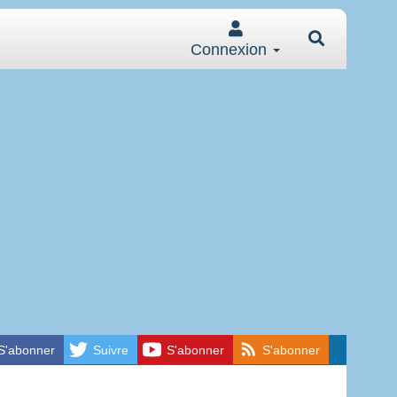
Connexion
S'abonner
Suivre
S'abonner
S'abonner