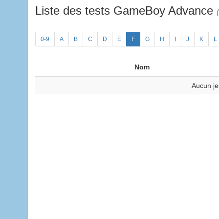
Liste des tests GameBoy Advance
0-9
A
B
C
D
E
F
G
H
I
J
K
L
Nom
Aucun je