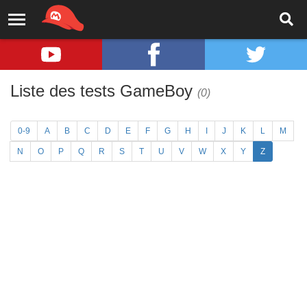
Liste des tests GameBoy
(0)
0-9
A
B
C
D
E
F
G
H
I
J
K
L
M
N
O
P
Q
R
S
T
U
V
W
X
Y
Z