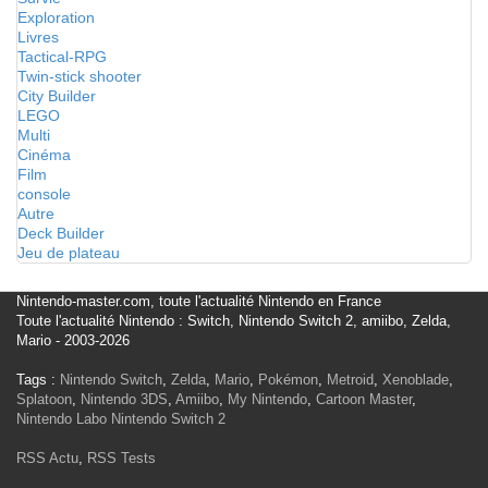
Exploration
Livres
Tactical-RPG
Twin-stick shooter
City Builder
LEGO
Multi
Cinéma
Film
console
Autre
Deck Builder
Jeu de plateau
Nintendo-master.com, toute l'actualité Nintendo en France
Toute l'actualité Nintendo : Switch, Nintendo Switch 2, amiibo, Zelda,
Mario - 2003-2026
Tags :
Nintendo Switch
,
Zelda
,
Mario
,
Pokémon
,
Metroid
,
Xenoblade
,
Splatoon
,
Nintendo 3DS
,
Amiibo
,
My Nintendo
,
Cartoon Master
,
Nintendo Labo
Nintendo Switch 2
RSS Actu
,
RSS Tests