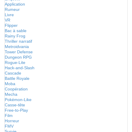
Application
Rumeur
Livre
VR
Flipper
Bac à sable
Rainy Frog
Thriller narratif
Metroidvania
Tower Defense
Dungeon RPG
Rogue-Lite
Hack-and-Slash
Cascade
Battle Royale
Moba
Coopération
Mecha
Pokémon-Like
Casse-tête
Free-to-Play
Film
Horreur
FMV
Survie