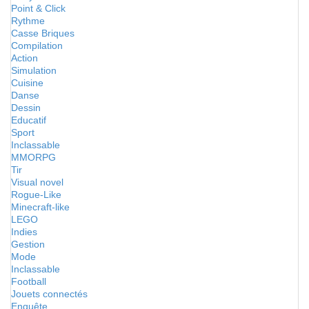
Point & Click
Rythme
Casse Briques
Compilation
Action
Simulation
Cuisine
Danse
Dessin
Educatif
Sport
Inclassable
MMORPG
Tir
Visual novel
Rogue-Like
Minecraft-like
LEGO
Indies
Gestion
Mode
Inclassable
Football
Jouets connectés
Enquête