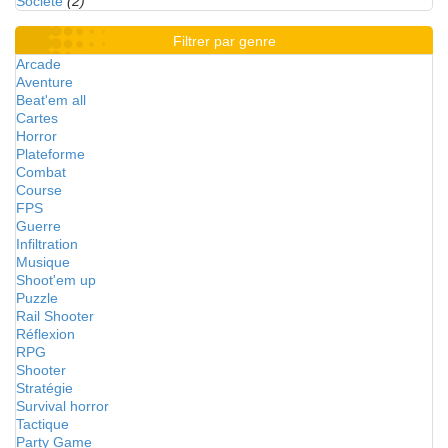
Société
(2)
Filtrer par genre
Arcade
Aventure
Beat'em all
Cartes
Horror
Plateforme
Combat
Course
FPS
Guerre
Infiltration
Musique
Shoot'em up
Puzzle
Rail Shooter
Réflexion
RPG
Shooter
Stratégie
Survival horror
Tactique
Party Game