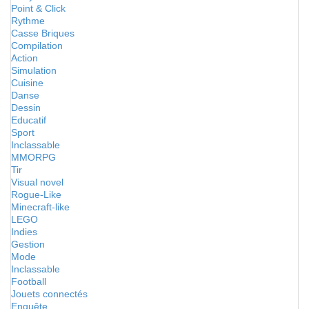
Point & Click
Rythme
Casse Briques
Compilation
Action
Simulation
Cuisine
Danse
Dessin
Educatif
Sport
Inclassable
MMORPG
Tir
Visual novel
Rogue-Like
Minecraft-like
LEGO
Indies
Gestion
Mode
Inclassable
Football
Jouets connectés
Enquête