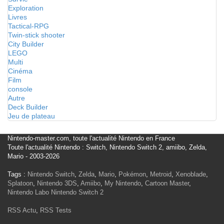
Exploration
Livres
Tactical-RPG
Twin-stick shooter
City Builder
LEGO
Multi
Cinéma
Film
console
Autre
Deck Builder
Jeu de plateau
Nintendo-master.com, toute l'actualité Nintendo en France
Toute l'actualité Nintendo : Switch, Nintendo Switch 2, amiibo, Zelda,
Mario - 2003-2026
Tags :
Nintendo Switch
,
Zelda
,
Mario
,
Pokémon
,
Metroid
,
Xenoblade
,
Splatoon
,
Nintendo 3DS
,
Amiibo
,
My Nintendo
,
Cartoon Master
,
Nintendo Labo
Nintendo Switch 2
RSS Actu
,
RSS Tests