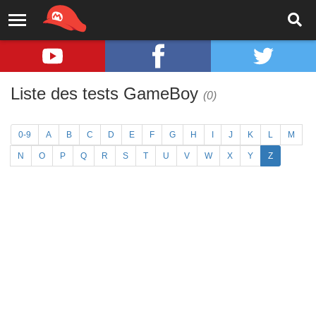
Liste des tests GameBoy
(0)
0-9
A
B
C
D
E
F
G
H
I
J
K
L
M
N
O
P
Q
R
S
T
U
V
W
X
Y
Z