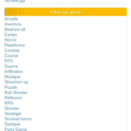
Société
(2)
Filtrer par genre
Arcade
Aventure
Beat'em all
Cartes
Horror
Plateforme
Combat
Course
FPS
Guerre
Infiltration
Musique
Shoot'em up
Puzzle
Rail Shooter
Réflexion
RPG
Shooter
Stratégie
Survival horror
Tactique
Party Game