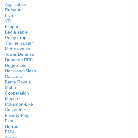
Application
Rumeur
Livre
VR
Flipper
Bac à sable
Rainy Frog
Thriller narratif
Metroidvania
Tower Defense
Dungeon RPG
Rogue-Lite
Hack-and-Slash
Cascade
Battle Royale
Moba
Coopération
Mecha
Pokémon-Like
Casse-tête
Free-to-Play
Film
Horreur
FMV
Survie