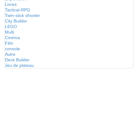
Livres
Tactical-RPG
Twin-stick shooter
City Builder
LEGO
Multi
Cinéma
Film
console
Autre
Deck Builder
Jeu de plateau