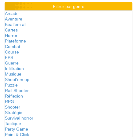
Filtrer par genre
Arcade
Aventure
Beat'em all
Cartes
Horror
Plateforme
Combat
Course
FPS
Guerre
Infiltration
Musique
Shoot'em up
Puzzle
Rail Shooter
Réflexion
RPG
Shooter
Stratégie
Survival horror
Tactique
Party Game
Point & Click