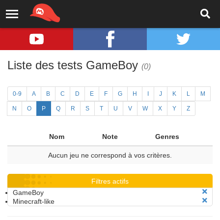
Liste des tests GameBoy
(0)
0-9
A
B
C
D
E
F
G
H
I
J
K
L
M
N
O
P
Q
R
S
T
U
V
W
X
Y
Z
Nom
Note
Genres
Aucun jeu ne correspond à vos critères.
Filtres actifs
GameBoy
Minecraft-like