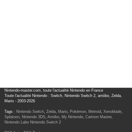
Nintendo-master.com, toute l'actualité Nintendo en France
Toute l'actualité Nintendo : Switch, Nintendo Switch 2, amiibo, Zelda,
Mario - 2003-2026
Tags :
Nintendo Switch
,
Zelda
,
Mario
,
Pokémon
,
Metroid
,
Xenoblade
,
Splatoon
,
Nintendo 3DS
,
Amiibo
,
My Nintendo
,
Cartoon Master
,
Nintendo Labo
Nintendo Switch 2