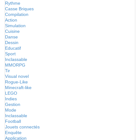
Rythme
Casse Briques
Compilation
Action
Simulation
Cuisine
Danse
Dessin
Educatif
Sport
Inclassable
MMORPG
Tir
Visual novel
Rogue-Like
Minecraft-like
LEGO
Indies
Gestion
Mode
Inclassable
Football
Jouets connectés
Enquête
Application