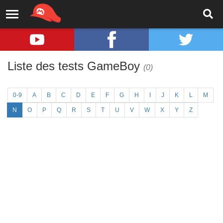
Liste des tests GameBoy
(0)
0-9
A
B
C
D
E
F
G
H
I
J
K
L
M
N
O
P
Q
R
S
T
U
V
W
X
Y
Z