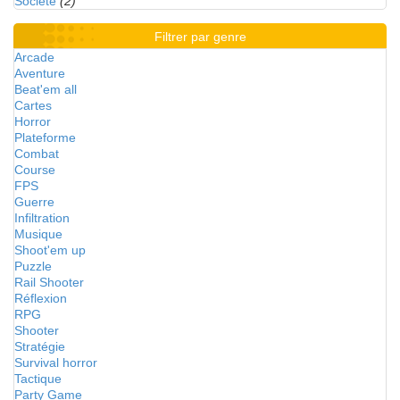
Société
(2)
Filtrer par genre
Arcade
Aventure
Beat'em all
Cartes
Horror
Plateforme
Combat
Course
FPS
Guerre
Infiltration
Musique
Shoot'em up
Puzzle
Rail Shooter
Réflexion
RPG
Shooter
Stratégie
Survival horror
Tactique
Party Game