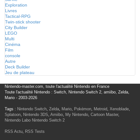
Exploration
Livres
Tactical-RPG
Twin-stick shooter
City Builder
LEGO
Multi
Cinéma
Film
console
Autre
Deck Builder
Jeu de plateau
Nintendo-master.com, toute l'actualité Nintendo en France
Toute l'actualité Nintendo : Switch, Nintendo Switch 2, amiibo, Zelda,
Mario - 2003-2026
Tags :
Nintendo Switch
,
Zelda
,
Mario
,
Pokémon
,
Metroid
,
Xenoblade
,
Splatoon
,
Nintendo 3DS
,
Amiibo
,
My Nintendo
,
Cartoon Master
,
Nintendo Labo
Nintendo Switch 2
RSS Actu
,
RSS Tests