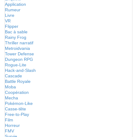
Application
Rumeur
Livre
VR
Flipper
Bac à sable
Rainy Frog
Thriller narratif
Metroidvania
Tower Defense
Dungeon RPG
Rogue-Lite
Hack-and-Slash
Cascade
Battle Royale
Moba
Coopération
Mecha
Pokémon-Like
Casse-tête
Free-to-Play
Film
Horreur
FMV
Survie