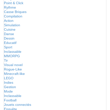
Point & Click
Rythme
Casse Briques
Compilation
Action
Simulation
Cuisine
Danse
Dessin
Educatif
Sport
Inclassable
MMORPG
Tir
Visual novel
Rogue-Like
Minecraft-like
LEGO
Indies
Gestion
Mode
Inclassable
Football
Jouets connectés
Enquête