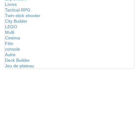
Livres
Tactical-RPG
Twin-stick shooter
City Builder
LEGO
Multi
Cinéma
Film
console
Autre
Deck Builder
Jeu de plateau