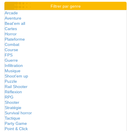
Filtrer par genre
Arcade
Aventure
Beat'em all
Cartes
Horror
Plateforme
Combat
Course
FPS
Guerre
Infiltration
Musique
Shoot'em up
Puzzle
Rail Shooter
Réflexion
RPG
Shooter
Stratégie
Survival horror
Tactique
Party Game
Point & Click