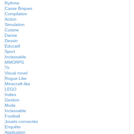
Rythme
Casse Briques
Compilation
Action
Simulation
Cuisine
Danse
Dessin
Educatif
Sport
Inclassable
MMORPG
Tir
Visual novel
Rogue-Like
Minecraft-like
LEGO
Indies
Gestion
Mode
Inclassable
Football
Jouets connectés
Enquête
Application