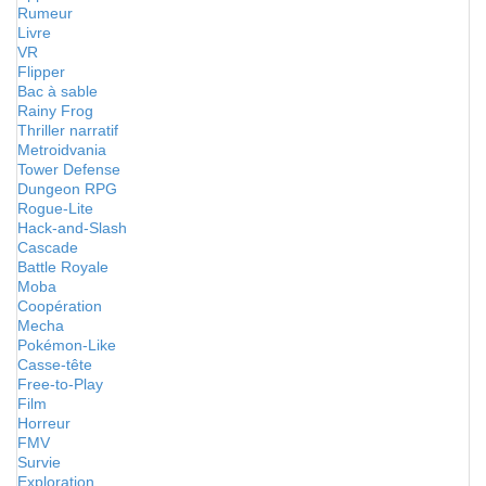
Rumeur
Livre
VR
Flipper
Bac à sable
Rainy Frog
Thriller narratif
Metroidvania
Tower Defense
Dungeon RPG
Rogue-Lite
Hack-and-Slash
Cascade
Battle Royale
Moba
Coopération
Mecha
Pokémon-Like
Casse-tête
Free-to-Play
Film
Horreur
FMV
Survie
Exploration