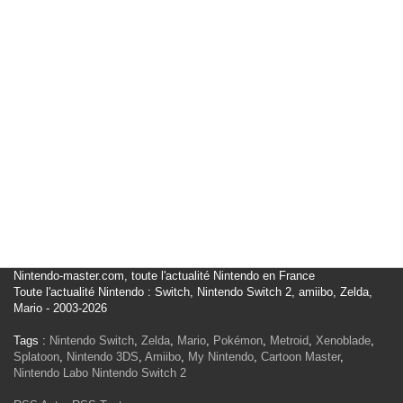
Nintendo-master.com, toute l'actualité Nintendo en France
Toute l'actualité Nintendo : Switch, Nintendo Switch 2, amiibo, Zelda,
Mario - 2003-2026
Tags :
Nintendo Switch
,
Zelda
,
Mario
,
Pokémon
,
Metroid
,
Xenoblade
,
Splatoon
,
Nintendo 3DS
,
Amiibo
,
My Nintendo
,
Cartoon Master
,
Nintendo Labo
Nintendo Switch 2