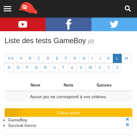
Liste des tests GameBoy
(0)
0-9
A
B
C
D
E
F
G
H
I
J
K
L
M
N
O
P
Q
R
S
T
U
V
W
X
Y
Z
Nom
Note
Genres
Aucun jeu ne correspond à vos critères.
Filtres actifs
GameBoy
Survival horror