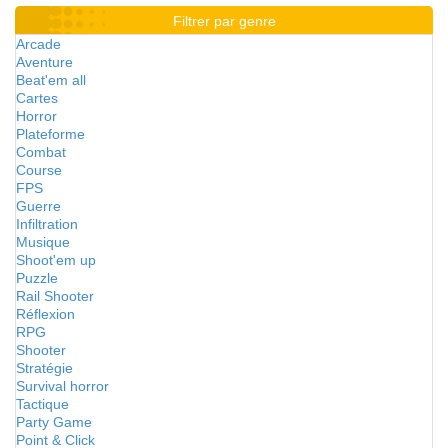
Filtrer par genre
Arcade
Aventure
Beat'em all
Cartes
Horror
Plateforme
Combat
Course
FPS
Guerre
Infiltration
Musique
Shoot'em up
Puzzle
Rail Shooter
Réflexion
RPG
Shooter
Stratégie
Survival horror
Tactique
Party Game
Point & Click