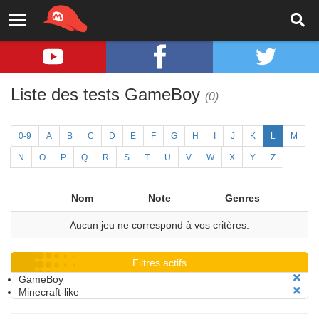
Liste des tests GameBoy
(0)
0-9
A
B
C
D
E
F
G
H
I
J
K
L
M
N
O
P
Q
R
S
T
U
V
W
X
Y
Z
Nom
Note
Genres
Aucun jeu ne correspond à vos critères.
Filtres actifs
GameBoy
Minecraft-like