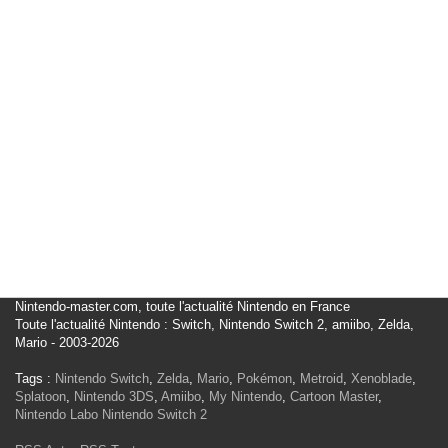
Nintendo-master.com, toute l'actualité Nintendo en France
Toute l'actualité Nintendo : Switch, Nintendo Switch 2, amiibo, Zelda,
Mario - 2003-2026
Tags :
Nintendo Switch
,
Zelda
,
Mario
,
Pokémon
,
Metroid
,
Xenoblade
,
Splatoon
,
Nintendo 3DS
,
Amiibo
,
My Nintendo
,
Cartoon Master
,
Nintendo Labo
Nintendo Switch 2