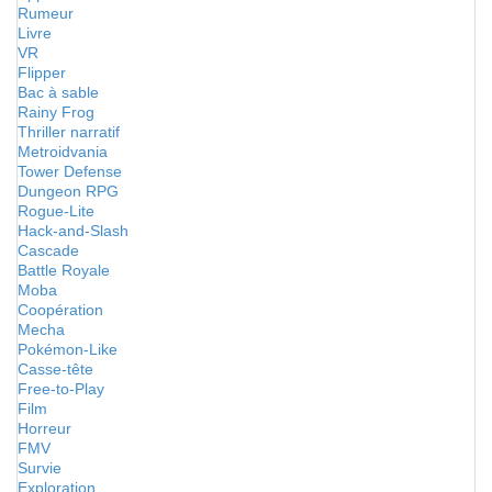
Rumeur
Livre
VR
Flipper
Bac à sable
Rainy Frog
Thriller narratif
Metroidvania
Tower Defense
Dungeon RPG
Rogue-Lite
Hack-and-Slash
Cascade
Battle Royale
Moba
Coopération
Mecha
Pokémon-Like
Casse-tête
Free-to-Play
Film
Horreur
FMV
Survie
Exploration