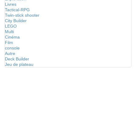
Livres
Tactical-RPG
Twin-stick shooter
City Builder
LEGO
Multi
Cinéma
Film
console
Autre
Deck Builder
Jeu de plateau