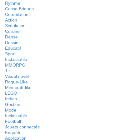
Rythme
Casse Briques
Compilation
Action
Simulation
Cuisine
Danse
Dessin
Educatif
Sport
Inclassable
MMORPG
Tir
Visual novel
Rogue-Like
Minecraft-like
LEGO
Indies
Gestion
Mode
Inclassable
Football
Jouets connectés
Enquête
Application