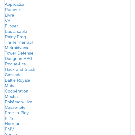
Application
Rumeur
Livre
VR
Flipper
Bac à sable
Rainy Frog
Thriller narratif
Metroidvania
Tower Defense
Dungeon RPG
Rogue-Lite
Hack-and-Slash
Cascade
Battle Royale
Moba
Coopération
Mecha
Pokémon-Like
Casse-tête
Free-to-Play
Film
Horreur
FMV
Survie