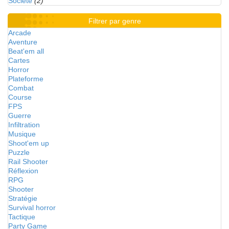
Société
(2)
Filtrer par genre
Arcade
Aventure
Beat'em all
Cartes
Horror
Plateforme
Combat
Course
FPS
Guerre
Infiltration
Musique
Shoot'em up
Puzzle
Rail Shooter
Réflexion
RPG
Shooter
Stratégie
Survival horror
Tactique
Party Game