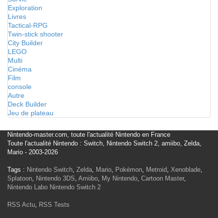
Exploration
Livres
Tactical-RPG
Twin-stick shooter
City Builder
LEGO
Multi
Cinéma
Film
console
Autre
Deck Builder
Jeu de plateau
Nintendo-master.com, toute l'actualité Nintendo en France
Toute l'actualité Nintendo : Switch, Nintendo Switch 2, amiibo, Zelda,
Mario - 2003-2026
Tags :
Nintendo Switch
,
Zelda
,
Mario
,
Pokémon
,
Metroid
,
Xenoblade
,
Splatoon
,
Nintendo 3DS
,
Amiibo
,
My Nintendo
,
Cartoon Master
,
Nintendo Labo
Nintendo Switch 2
RSS Actu
,
RSS Tests