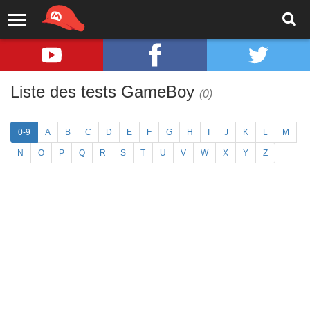
Liste des tests GameBoy
(0)
0-9
A
B
C
D
E
F
G
H
I
J
K
L
M
N
O
P
Q
R
S
T
U
V
W
X
Y
Z