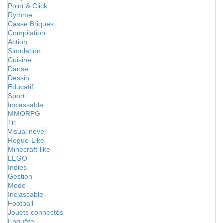
Point & Click
Rythme
Casse Briques
Compilation
Action
Simulation
Cuisine
Danse
Dessin
Educatif
Sport
Inclassable
MMORPG
Tir
Visual novel
Rogue-Like
Minecraft-like
LEGO
Indies
Gestion
Mode
Inclassable
Football
Jouets connectés
Enquête