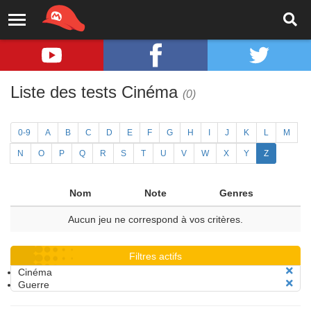
Liste des tests Cinéma
(0)
0-9
A
B
C
D
E
F
G
H
I
J
K
L
M
N
O
P
Q
R
S
T
U
V
W
X
Y
Z
Nom
Note
Genres
Aucun jeu ne correspond à vos critères.
Filtres actifs
Cinéma
Guerre