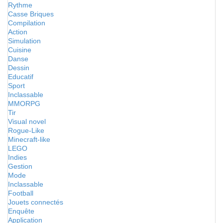
Rythme
Casse Briques
Compilation
Action
Simulation
Cuisine
Danse
Dessin
Educatif
Sport
Inclassable
MMORPG
Tir
Visual novel
Rogue-Like
Minecraft-like
LEGO
Indies
Gestion
Mode
Inclassable
Football
Jouets connectés
Enquête
Application