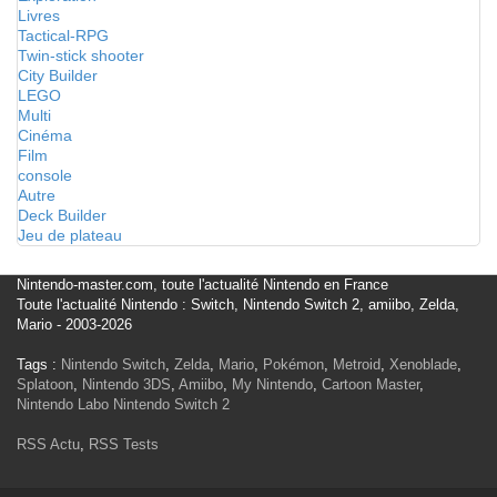
Livres
Tactical-RPG
Twin-stick shooter
City Builder
LEGO
Multi
Cinéma
Film
console
Autre
Deck Builder
Jeu de plateau
Nintendo-master.com, toute l'actualité Nintendo en France
Toute l'actualité Nintendo : Switch, Nintendo Switch 2, amiibo, Zelda,
Mario - 2003-2026
Tags :
Nintendo Switch
,
Zelda
,
Mario
,
Pokémon
,
Metroid
,
Xenoblade
,
Splatoon
,
Nintendo 3DS
,
Amiibo
,
My Nintendo
,
Cartoon Master
,
Nintendo Labo
Nintendo Switch 2
RSS Actu
,
RSS Tests