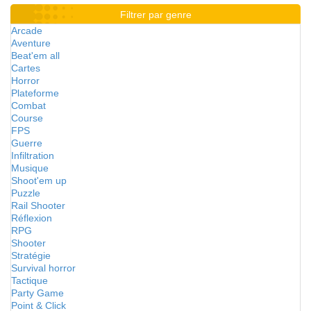
Filtrer par genre
Arcade
Aventure
Beat'em all
Cartes
Horror
Plateforme
Combat
Course
FPS
Guerre
Infiltration
Musique
Shoot'em up
Puzzle
Rail Shooter
Réflexion
RPG
Shooter
Stratégie
Survival horror
Tactique
Party Game
Point & Click