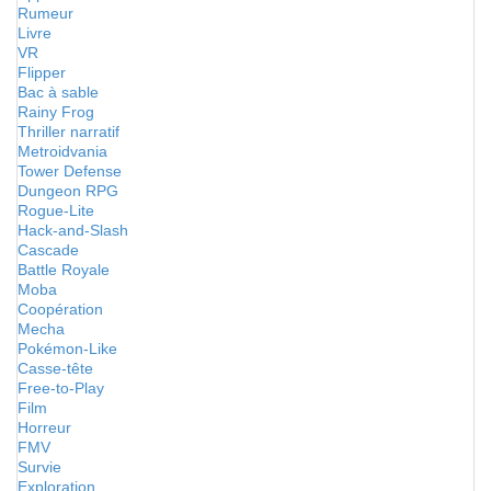
Rumeur
Livre
VR
Flipper
Bac à sable
Rainy Frog
Thriller narratif
Metroidvania
Tower Defense
Dungeon RPG
Rogue-Lite
Hack-and-Slash
Cascade
Battle Royale
Moba
Coopération
Mecha
Pokémon-Like
Casse-tête
Free-to-Play
Film
Horreur
FMV
Survie
Exploration