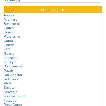
Société
(2)
Filtrer par genre
Arcade
Aventure
Beat'em all
Cartes
Horror
Plateforme
Combat
Course
FPS
Guerre
Infiltration
Musique
Shoot'em up
Puzzle
Rail Shooter
Réflexion
RPG
Shooter
Stratégie
Survival horror
Tactique
Party Game