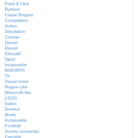
Point & Click
Rythme
Casse Briques
Compilation
Action
Simulation
Cuisine
Danse
Dessin
Educatif
Sport
Inclassable
MMORPG
Tir
Visual novel
Rogue-Like
Minecraft-like
LEGO
Indies
Gestion
Mode
Inclassable
Football
Jouets connectés
Enquête