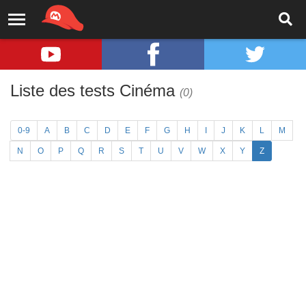
Liste des tests Cinéma
(0)
0-9
A
B
C
D
E
F
G
H
I
J
K
L
M
N
O
P
Q
R
S
T
U
V
W
X
Y
Z