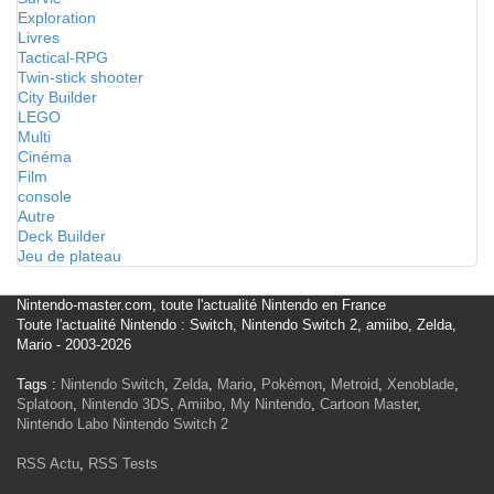
Exploration
Livres
Tactical-RPG
Twin-stick shooter
City Builder
LEGO
Multi
Cinéma
Film
console
Autre
Deck Builder
Jeu de plateau
Nintendo-master.com, toute l'actualité Nintendo en France
Toute l'actualité Nintendo : Switch, Nintendo Switch 2, amiibo, Zelda,
Mario - 2003-2026
Tags :
Nintendo Switch
,
Zelda
,
Mario
,
Pokémon
,
Metroid
,
Xenoblade
,
Splatoon
,
Nintendo 3DS
,
Amiibo
,
My Nintendo
,
Cartoon Master
,
Nintendo Labo
Nintendo Switch 2
RSS Actu
,
RSS Tests