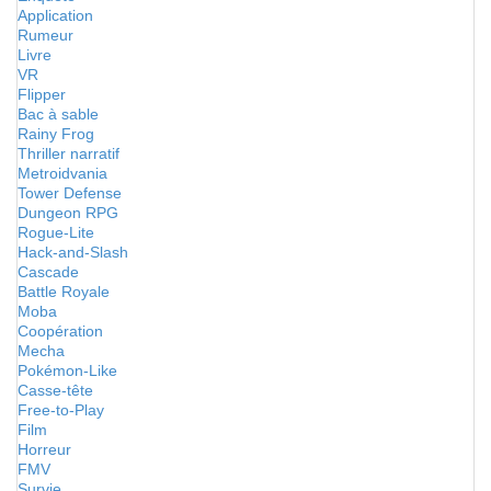
Application
Rumeur
Livre
VR
Flipper
Bac à sable
Rainy Frog
Thriller narratif
Metroidvania
Tower Defense
Dungeon RPG
Rogue-Lite
Hack-and-Slash
Cascade
Battle Royale
Moba
Coopération
Mecha
Pokémon-Like
Casse-tête
Free-to-Play
Film
Horreur
FMV
Survie