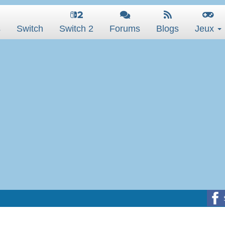
s
Switch
Switch 2
Forums
Blogs
Jeux