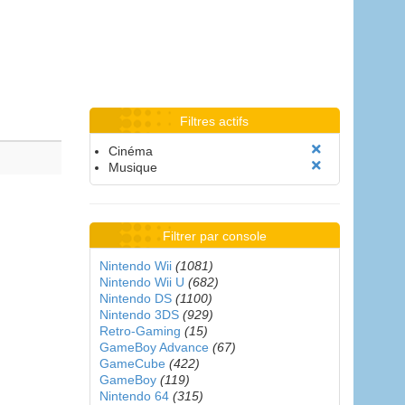
Filtres actifs
Cinéma
Musique
Filtrer par console
Nintendo Wii
(1081)
Nintendo Wii U
(682)
Nintendo DS
(1100)
Nintendo 3DS
(929)
Retro-Gaming
(15)
GameBoy Advance
(67)
GameCube
(422)
GameBoy
(119)
Nintendo 64
(315)