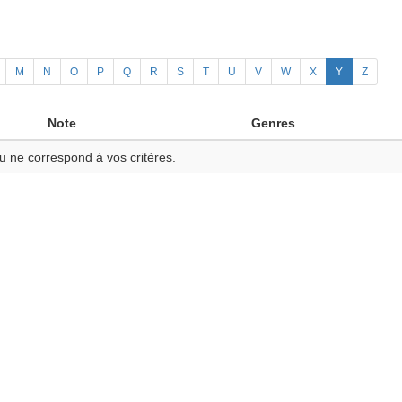
M
N
O
P
Q
R
S
T
U
V
W
X
Y
Z
Note
Genres
u ne correspond à vos critères.