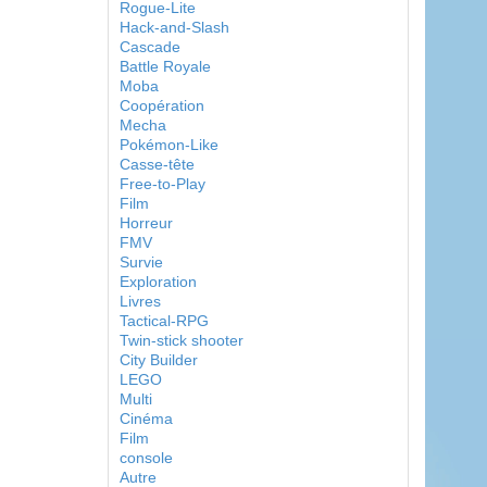
Rogue-Lite
Hack-and-Slash
Cascade
Battle Royale
Moba
Coopération
Mecha
Pokémon-Like
Casse-tête
Free-to-Play
Film
Horreur
FMV
Survie
Exploration
Livres
Tactical-RPG
Twin-stick shooter
City Builder
LEGO
Multi
Cinéma
Film
console
Autre