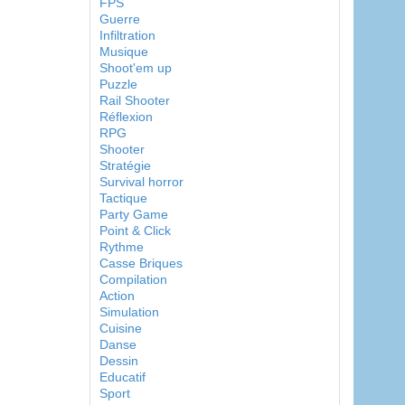
FPS
Guerre
Infiltration
Musique
Shoot'em up
Puzzle
Rail Shooter
Réflexion
RPG
Shooter
Stratégie
Survival horror
Tactique
Party Game
Point & Click
Rythme
Casse Briques
Compilation
Action
Simulation
Cuisine
Danse
Dessin
Educatif
Sport