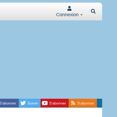
Connexion
S'abonner
Suivre
S'abonner
S'abonner