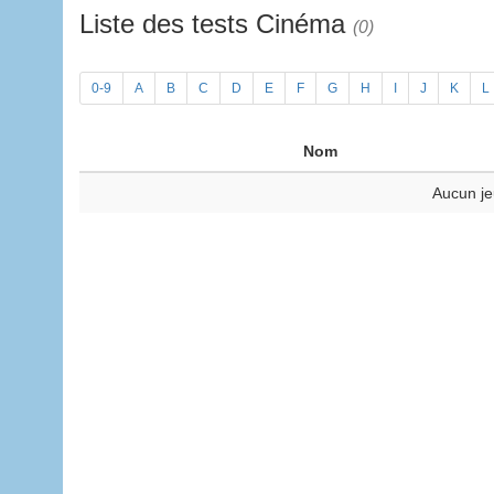
Liste des tests Cinéma
(0)
0-9
A
B
C
D
E
F
G
H
I
J
K
L
Nom
Aucun je