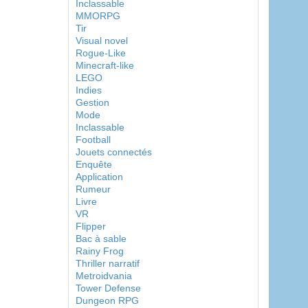
Inclassable
MMORPG
Tir
Visual novel
Rogue-Like
Minecraft-like
LEGO
Indies
Gestion
Mode
Inclassable
Football
Jouets connectés
Enquête
Application
Rumeur
Livre
VR
Flipper
Bac à sable
Rainy Frog
Thriller narratif
Metroidvania
Tower Defense
Dungeon RPG