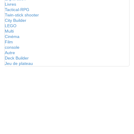
Livres
Tactical-RPG
Twin-stick shooter
City Builder
LEGO
Multi
Cinéma
Film
console
Autre
Deck Builder
Jeu de plateau