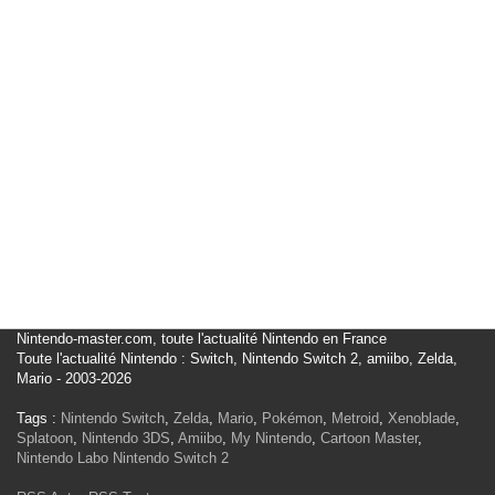
Nintendo-master.com, toute l'actualité Nintendo en France
Toute l'actualité Nintendo : Switch, Nintendo Switch 2, amiibo, Zelda,
Mario - 2003-2026
Tags :
Nintendo Switch
,
Zelda
,
Mario
,
Pokémon
,
Metroid
,
Xenoblade
,
Splatoon
,
Nintendo 3DS
,
Amiibo
,
My Nintendo
,
Cartoon Master
,
Nintendo Labo
Nintendo Switch 2