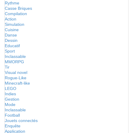
Rythme
Casse Briques
Compilation
Action
Simulation
Cuisine
Danse
Dessin
Educatif
Sport
Inclassable
MMORPG
Tir
Visual novel
Rogue-Like
Minecraft-like
LEGO
Indies
Gestion
Mode
Inclassable
Football
Jouets connectés
Enquête
Application