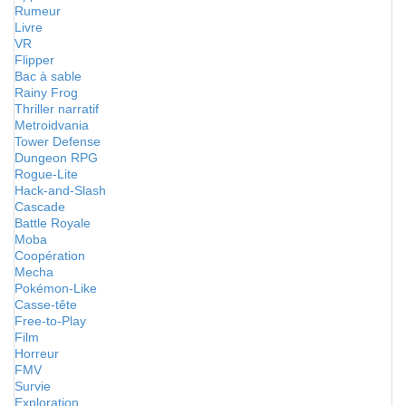
Rumeur
Livre
VR
Flipper
Bac à sable
Rainy Frog
Thriller narratif
Metroidvania
Tower Defense
Dungeon RPG
Rogue-Lite
Hack-and-Slash
Cascade
Battle Royale
Moba
Coopération
Mecha
Pokémon-Like
Casse-tête
Free-to-Play
Film
Horreur
FMV
Survie
Exploration