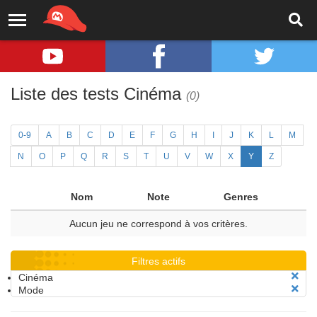
Liste des tests Cinéma
(0)
0-9
A
B
C
D
E
F
G
H
I
J
K
L
M
N
O
P
Q
R
S
T
U
V
W
X
Y
Z
Nom
Note
Genres
Aucun jeu ne correspond à vos critères.
Filtres actifs
Cinéma
Mode