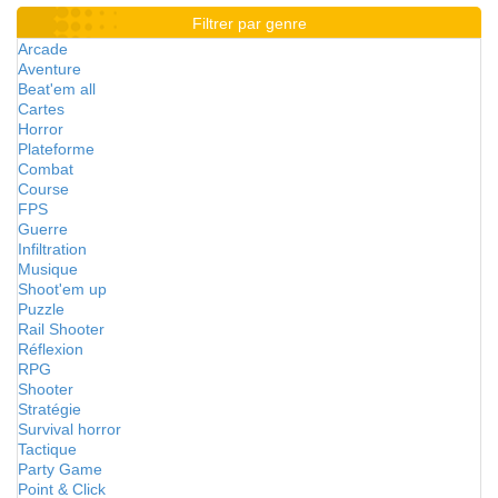
Filtrer par genre
Arcade
Aventure
Beat'em all
Cartes
Horror
Plateforme
Combat
Course
FPS
Guerre
Infiltration
Musique
Shoot'em up
Puzzle
Rail Shooter
Réflexion
RPG
Shooter
Stratégie
Survival horror
Tactique
Party Game
Point & Click