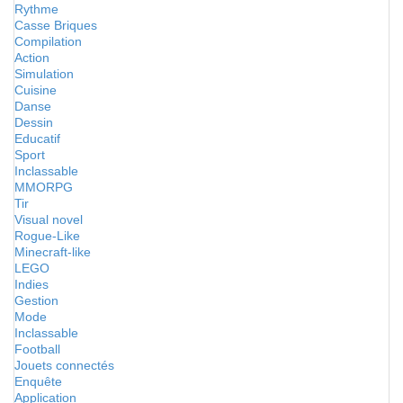
Rythme
Casse Briques
Compilation
Action
Simulation
Cuisine
Danse
Dessin
Educatif
Sport
Inclassable
MMORPG
Tir
Visual novel
Rogue-Like
Minecraft-like
LEGO
Indies
Gestion
Mode
Inclassable
Football
Jouets connectés
Enquête
Application