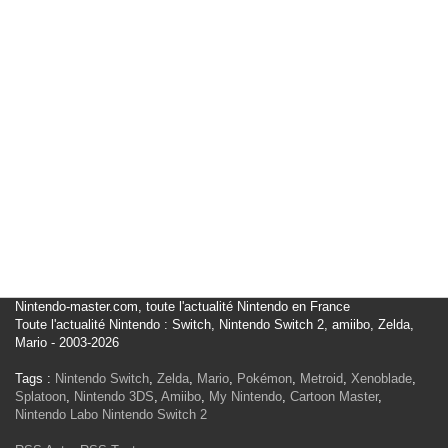
Nintendo-master.com, toute l'actualité Nintendo en France
Toute l'actualité Nintendo : Switch, Nintendo Switch 2, amiibo, Zelda,
Mario - 2003-2026
Tags :
Nintendo Switch
,
Zelda
,
Mario
,
Pokémon
,
Metroid
,
Xenoblade
,
Splatoon
,
Nintendo 3DS
,
Amiibo
,
My Nintendo
,
Cartoon Master
,
Nintendo Labo
Nintendo Switch 2