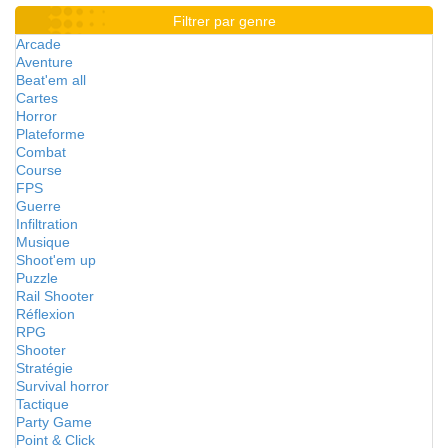
Filtrer par genre
Arcade
Aventure
Beat'em all
Cartes
Horror
Plateforme
Combat
Course
FPS
Guerre
Infiltration
Musique
Shoot'em up
Puzzle
Rail Shooter
Réflexion
RPG
Shooter
Stratégie
Survival horror
Tactique
Party Game
Point & Click