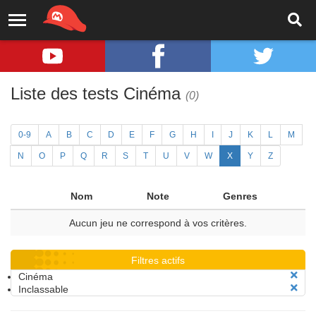
Liste des tests Cinéma
(0)
0-9
A
B
C
D
E
F
G
H
I
J
K
L
M
N
O
P
Q
R
S
T
U
V
W
X
Y
Z
Nom
Note
Genres
Aucun jeu ne correspond à vos critères.
Filtres actifs
Cinéma
Inclassable