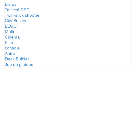
Livres
Tactical-RPG
Twin-stick shooter
City Builder
LEGO
Multi
Cinéma
Film
console
Autre
Deck Builder
Jeu de plateau