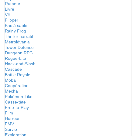
Rumeur
Livre
VR
Flipper
Bac à sable
Rainy Frog
Thriller narratif
Metroidvania
Tower Defense
Dungeon RPG
Rogue-Lite
Hack-and-Slash
Cascade
Battle Royale
Moba
Coopération
Mecha
Pokémon-Like
Casse-tête
Free-to-Play
Film
Horreur
FMV
Survie
Exploration